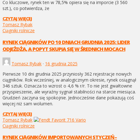
Co kluczowe, rynek ten w 78,5% opiera się na imporcie (3 560
szt.), co potwierdza, że
CZYTAJ WIĘCEJ
Tomasz Rybak
Ciągniki rolnicze
RYNEK CIĄGNIKÓW PO 10 DNIACH GRUDNIA 2025: LIDER
ODJEŻDŻA, A POPYT SKUPIA SIĘ W ŚREDNICH MOCACH
Tomasz Rybak
·
16 grudnia 2025
Pierwsze 10 dni grudnia 2025 przyniosły 362 rejestracje nowych
ciągników. Rok wcześniej, w analogicznym okresie, rynek osiągnął
346 sztuk. Oznacza to wzrost o 4,6 % r/r. To nie jest gwałtowne
przyspieszenie, ale wyraźny sygnał stabilności na starcie miesiąca.
Grudzień zaczyna się spokojnie. Jednocześnie dane pokazują coś
więcej niż sam wolumen.
CZYTAJ WIĘCEJ
Tomasz Rybak
Ciągniki rolnicze
RYNEK CIĄGNIKÓW IMPORTOWANYCH STYCZEŃ–