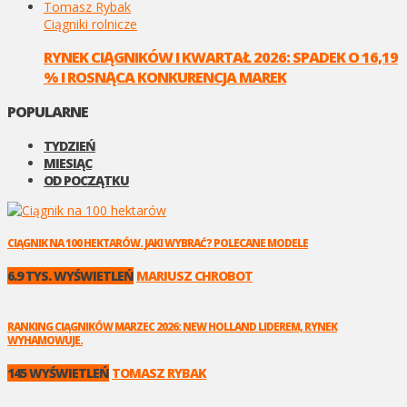
Tomasz Rybak
Ciągniki rolnicze
RYNEK CIĄGNIKÓW I KWARTAŁ 2026: SPADEK O 16,19
% I ROSNĄCA KONKURENCJA MAREK
POPULARNE
TYDZIEŃ
MIESIĄC
OD POCZĄTKU
CIĄGNIK NA 100 HEKTARÓW. JAKI WYBRAĆ? POLECANE MODELE
6.9 TYS. WYŚWIETLEŃ
MARIUSZ CHROBOT
RANKING CIĄGNIKÓW MARZEC 2026: NEW HOLLAND LIDEREM, RYNEK
WYHAMOWUJE.
145 WYŚWIETLEŃ
TOMASZ RYBAK