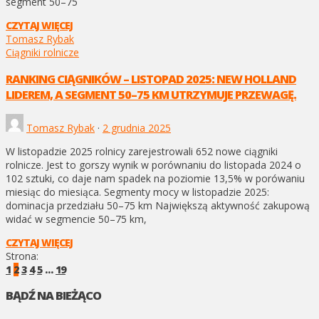
segment 50–75
CZYTAJ WIĘCEJ
Tomasz Rybak
Ciągniki rolnicze
RANKING CIĄGNIKÓW – LISTOPAD 2025: NEW HOLLAND
LIDEREM, A SEGMENT 50–75 KM UTRZYMUJE PRZEWAGĘ.
Tomasz Rybak
·
2 grudnia 2025
W listopadzie 2025 rolnicy zarejestrowali 652 nowe ciągniki
rolnicze. Jest to gorszy wynik w porównaniu do listopada 2024 o
102 sztuki, co daje nam spadek na poziomie 13,5% w porówaniu
miesiąc do miesiąca. Segmenty mocy w listopadzie 2025:
dominacja przedziału 50–75 km Największą aktywność zakupową
widać w segmencie 50–75 km,
CZYTAJ WIĘCEJ
Strona:
1
2
3
4
5
…
19
BĄDŹ NA BIEŻĄCO