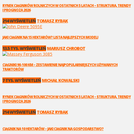
RYNEK CIĄGNIKÓW ROLNICZYCH W OSTATNICH 5 LATACH – STRUKTURA, TRENDY
I PROGNOZA 2026
214 WYŚWIETLEŃ
TOMASZ RYBAK
JAKI CIĄGNIK NA 15 HEKTARÓW? LISTA NAJLEPSZYCH MODELI
13.5 TYS. WYŚWIETLEŃ
MARIUSZ CHROBOT
CIĄGNIKI 90-100 KM – ZESTAWIENIE NAJPOPULARNIEJSZYCH UŻYWANYCH
TRAKTORÓW
7 TYS. WYŚWIETLEŃ
MICHAŁ KOWALSKI
RYNEK CIĄGNIKÓW ROLNICZYCH W OSTATNICH 5 LATACH – STRUKTURA, TRENDY
I PROGNOZA 2026
214 WYŚWIETLEŃ
TOMASZ RYBAK
CIĄGNIK NA 10 HEKTARÓW – JAKI CIĄGNIK NA GOSPODARSTWO?