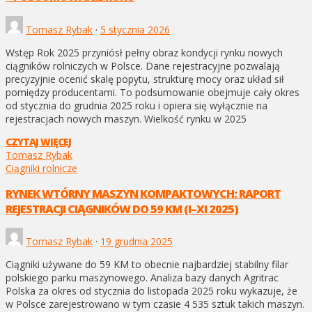
Tomasz Rybak
·
5 stycznia 2026
Wstęp Rok 2025 przyniósł pełny obraz kondycji rynku nowych
ciągników rolniczych w Polsce. Dane rejestracyjne pozwalają
precyzyjnie ocenić skalę popytu, strukturę mocy oraz układ sił
pomiędzy producentami. To podsumowanie obejmuje cały okres
od stycznia do grudnia 2025 roku i opiera się wyłącznie na
rejestracjach nowych maszyn. Wielkość rynku w 2025
CZYTAJ WIĘCEJ
Tomasz Rybak
Ciągniki rolnicze
RYNEK WTÓRNY MASZYN KOMPAKTOWYCH: RAPORT
REJESTRACJI CIĄGNIKÓW DO 59 KM (I–XI 2025)
Tomasz Rybak
·
19 grudnia 2025
Ciągniki używane do 59 KM to obecnie najbardziej stabilny filar
polskiego parku maszynowego. Analiza bazy danych Agritrac
Polska za okres od stycznia do listopada 2025 roku wykazuje, że
w Polsce zarejestrowano w tym czasie 4 535 sztuk takich maszyn.