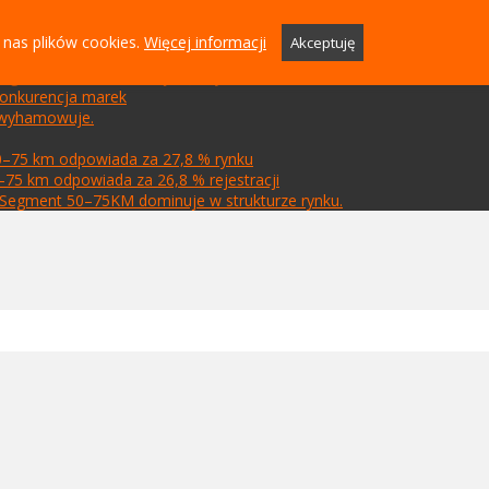
 nas plików cookies.
Więcej informacji
Akceptuję
rem rynku, segment 50–75 km dominuje w strukturze
u, segment 50–75 km z największym wolumenem
 konkurencja marek
k wyhamowuje.
0–75 km odpowiada za 27,8 % rynku
–75 km odpowiada za 26,8 % rejestracji
m. Segment 50–75KM dominuje w strukturze rynku.