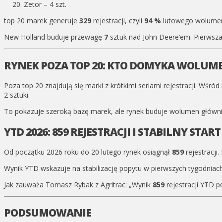
Zetor – 4 szt.
top 20 marek generuje
329
rejestracji, czyli
94 %
lutowego wolumenu
New Holland buduje przewagę
7
sztuk nad John Deere’em. Pierwsza
RYNEK POZA TOP 20: KTO DOMYKA WOLUM
Poza top 20 znajdują się marki z krótkimi seriami rejestracji. Wśród
2 sztuki.
To pokazuje szeroką bazę marek, ale rynek buduje wolumen główn
YTD 2026: 859 REJESTRACJI I STABILNY STAR
Od początku 2026 roku do 20 lutego rynek osiągnął
859
rejestracji
Wynik YTD wskazuje na stabilizację popytu w pierwszych tygodniac
Jak zauważa Tomasz Rybak z Agritrac: „Wynik
859
rejestracji YTD 
PODSUMOWANIE