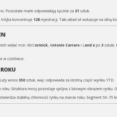
. Pozostałe marki odpowiadają łącznie za
21
sztuk.
 trójka koncentruje
128
rejestracji. Taki układ sił wskazuje na silną
EN
 nich widać m.in. McC
ormick
, A
ntonio Carraro
i L
and x
po
3
sztuki. 
ie w czołówce.
T ROKU
. Luty wnosi
350
sztuk, więc odpowiada za istotną część wyniku YTD.
h roku. Struktura mocy pozostaje spójna z lutowym obrazem rynku. Oz
potwierdza stabilną chłonność rynku na starcie roku. Segment 50–75