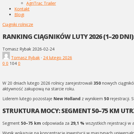
AgriTrac Trailer
Kontakt
Blogi
Ciągniki rolnicze
RANKING CIĄGNIKÓW LUTY 2026 (1–20 DN
Tomasz Rybak
2026-02-24
Tomasz Rybak
·
24 lutego 2026
0
0
104
0
W 20 dniach lutego 2026 rolnicy zarejestrowali
350
nowych ciągników
aktywność zakupową na starcie roku.
Liderem lutego pozostaje
New Holland
z wynikiem
50
rejestracji.
STRUKTURA MOCY: SEGMENT 50–75 KM UT
Segment
50–75 km
odpowiada za
29,1 %
wszystkich rejestracji w 
Wynik wskazuje na koncentrację inwestycji w maszynach uniwersalny