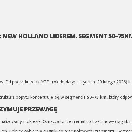
I): NEW HOLLAND LIDEREM. SEGMENT 50–75
. Od początku roku (YTD, rok do daty: 1 stycznia–20 lutego 2026) lic
 Struktura popytu koncentruje się w segmencie
50–75 km
, który odpo
RZYMUJE PRZEWAGĘ
analizowanym okresie. Oznacza to, że niemal co trzeci nowy ciągnik m
ch. Rolnicy wybierają ciągniki do prac polowych i transportu. Segme