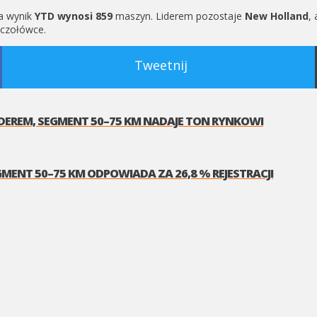
 a wynik
YTD wynosi 859
maszyn. Liderem pozostaje
New Holland
,
czołówce.
Tweetnij
IDEREM, SEGMENT 50–75 KM NADAJE TON RYNKOWI
MENT 50–75 KM ODPOWIADA ZA 26,8 % REJESTRACJI