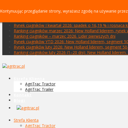
NOWE
Kontynuując przeglądanie strony, wyrażasz zgodę na używanie przez
Ranking ciągników styczeń–kwiecień 2026: New Holland lide
Ranking ciągników kwiecień 2026: John Deere liderem rynk
Rynek ciągników I kwartał 2026: spadek o 16,19 % i rosnąca
Ranking ciągników marzec 2026: New Holland liderem, ryne
Ranking ciągników – marzec 2026. Lider pierwszych dni
Rynek ciągników YTD 2026: New Holland liderem, segment 5
Rynek ciągników luty 2026: New Holland liderem, segment 50
Ranking ciągników luty 2026 (1–20 dni): New Holland lidere
Strefa Klienta
AgriTrac Tractor
AgriTrac Trailer
Kontakt
Blogi
Strefa Klienta
AgriTrac Tractor