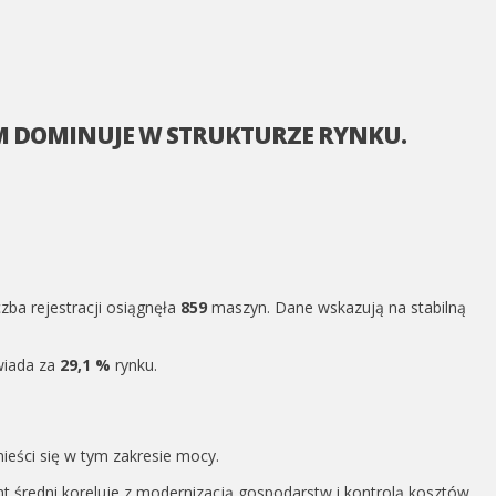
KM DOMINUJE W STRUKTURZE RYNKU.
zba rejestracji osiągnęła
859
maszyn. Dane wskazują na stabilną
wiada za
29,1 %
rynku.
ieści się w tym zakresie mocy.
nt średni koreluje z modernizacją gospodarstw i kontrolą kosztów