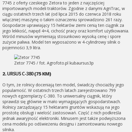
7745 z oferty czeskiego Zetora to jeden z najczęściej
importowanych modeli traktorów. Zgodnie z danymi AgriTrac, w
ciągu ostatnich trzech lat (od lipca 2015 do czerwca 2018 roku
włącznie) maszynę o takim oznaczeniu sprowadzono 261 razy.
Gospodarze uprawiający 15 hektarów ziemi cenią ten ciągnik za
jego lekkość, napęd 4×4, cichość pracy oraz komfort użytkowania.
Wśród minusów wymieniają stosunkowo wysoką cenę i spore
zużycie paliwa. Model ten wyposażono w 4-cylindrowy silnik o
pojemności 3,9 litra.
Zetor 7745 / fot. Agrofoto.pl kubaursus3p
2.
URSUS C-380
(75 KM)
O tym, że rolnicy doceniają ten model, świadczy chociażby jego
popularność. W ostatnich trzech latach zarejestrowano 799
nowych egzemplarzy C-380. To uniwersalny ciągnik, który
sprawdzi się głównie w mało wymagających gospodarstwach.
Rolnicy zarządzający 15 hektarami gruntów wskazują na jego
prostotę obsługi i wielość zastosowań. Część z nich podkreśla
jednak awaryjność elektroniki. Minusem jest także podwyższona
cena modelu po odświeżeniu designu i zamontowaniu nowego
silnika.