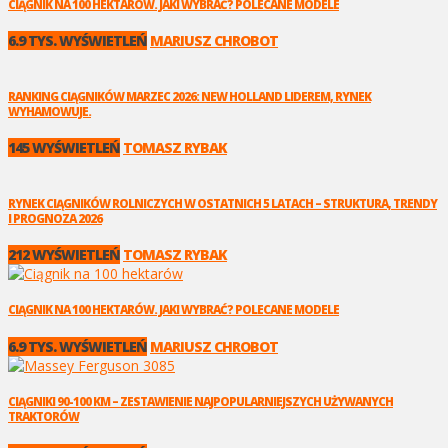
CIĄGNIK NA 100 HEKTARÓW. JAKI WYBRAĆ? POLECANE MODELE
6.9 TYS. WYŚWIETLEŃ
MARIUSZ CHROBOT
RANKING CIĄGNIKÓW MARZEC 2026: NEW HOLLAND LIDEREM, RYNEK
WYHAMOWUJE.
145 WYŚWIETLEŃ
TOMASZ RYBAK
RYNEK CIĄGNIKÓW ROLNICZYCH W OSTATNICH 5 LATACH – STRUKTURA, TRENDY
I PROGNOZA 2026
212 WYŚWIETLEŃ
TOMASZ RYBAK
CIĄGNIK NA 100 HEKTARÓW. JAKI WYBRAĆ? POLECANE MODELE
6.9 TYS. WYŚWIETLEŃ
MARIUSZ CHROBOT
CIĄGNIKI 90-100 KM – ZESTAWIENIE NAJPOPULARNIEJSZYCH UŻYWANYCH
TRAKTORÓW