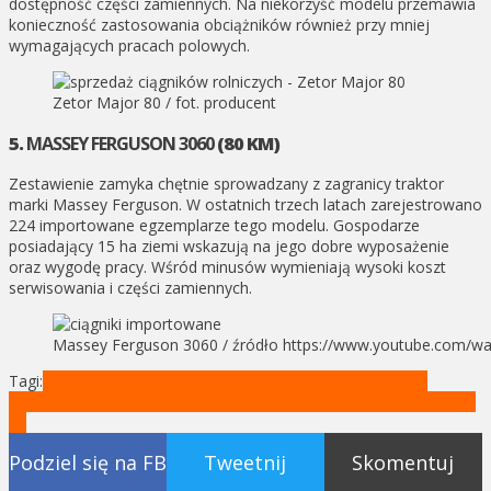
dostępność części zamiennych. Na niekorzyść modelu przemawia
konieczność zastosowania obciążników również przy mniej
wymagających pracach polowych.
Zetor Major 80 / fot. producent
5.
MASSEY FERGUSON 3060
(80 KM)
Zestawienie zamyka chętnie sprowadzany z zagranicy traktor
marki Massey Ferguson. W ostatnich trzech latach zarejestrowano
224 importowane egzemplarze tego modelu. Gospodarze
posiadający 15 ha ziemi wskazują na jego dobre wyposażenie
oraz wygodę pracy. Wśród minusów wymieniają wysoki koszt
serwisowania i części zamiennych.
Massey Ferguson 3060 / źródło https://www.youtube.com/w
Tagi:
15 ha
15 hektarów
ciągnik
ciągniki
jaki ciągnik
John Deere
5075M
Massey Ferguson 3060
Ursus C-380
Zetor 7745
Zetor Major
80
Podziel się na FB
Tweetnij
Skomentuj