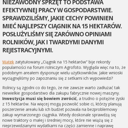
NIEZAWODNY SPRZĘT TO PODSTAWA
EFEKTYWNEJ PRACY W GOSPODARSTWIE.
SPRAWDZILIŚMY, JAKIE CECHY POWINIEN
MIEĆ NAJLEPSZY CIĄGNIK NA 15 HEKTARÓW.
POSŁUŻYLIŚMY SIĘ ZARÓWNO OPINIAMI
ROLNIKÓW, JAK I TWARDYMI DANYMI
REJESTRACYJNYMI.
Wątek
zatytułowany „Ciągnik na 15 hektarów” bije rekordy
popularności na forum rolniczym Agrofoto. Wygląda więc na to, że
podobnym areałem dysponuje wielu użytkowników. Jakie wnioski
wyciągnęliśmy po zapoznaniu się z setkami ich wypowiedzi?
Rolnicy są zgodni co do tego, że nie zawsze warto zadłużać tak
niewielkie gospodarstwo dla zakupu fabrycznie nowej maszyny.
Inwestycja musi się bowiem zwrócić
, a trudno o potężne zyski
z 15 hektarów. Na więcej mogą pozwolić sobie ci, którzy planują
poszerzenie areału lub ich budżet pozwala na bezproblemowy
zakup wymarzonego ciągnika. Wtedy doskonale sprawdzą się
nowe traktory o małej i średniej mocy, które nie wiążą się z
nieprzewidzianymi wydatkami na części zamienne i naprawę