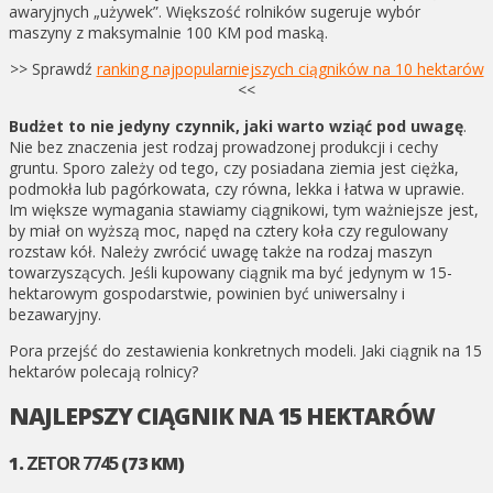
awaryjnych „używek”. Większość rolników sugeruje wybór
maszyny z maksymalnie 100 KM pod maską.
>> Sprawdź
ranking najpopularniejszych ciągników na 10 hektarów
<<
Budżet to nie jedyny czynnik, jaki warto wziąć pod uwagę
.
Nie bez znaczenia jest rodzaj prowadzonej produkcji i cechy
gruntu. Sporo zależy od tego, czy posiadana ziemia jest ciężka,
podmokła lub pagórkowata, czy równa, lekka i łatwa w uprawie.
Im większe wymagania stawiamy ciągnikowi, tym ważniejsze jest,
by miał on wyższą moc, napęd na cztery koła czy regulowany
rozstaw kół. Należy zwrócić uwagę także na rodzaj maszyn
towarzyszących. Jeśli kupowany ciągnik ma być jedynym w 15-
hektarowym gospodarstwie, powinien być uniwersalny i
bezawaryjny.
Pora przejść do zestawienia konkretnych modeli. Jaki ciągnik na 15
hektarów polecają rolnicy?
NAJLEPSZY CIĄGNIK NA 15 HEKTARÓW
1.
ZETOR 7745
(73 KM)