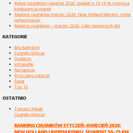
Rynek ciągników I kwartał 2026: spadek o 16,19 % i rosnąca
konkurencja marek
Ranking ciągników marzec 2026: New Holland liderem, rynek
wyhamowuje.
Ranking ciągników – marzec 2026. Lider pierwszych dni
KATEGORIE
Bez kategorii
Ciągniki rolnicze
Dealerzy
Infografiki
Na tapecie
Przyczepy rolnicze
Świat
Top 10
OSTATNIO
Tomasz Rybak
Ciągniki rolnicze
RANKING CIĄGNIKÓW STYCZEŃ–KWIECIEŃ 2026:
NEW HOLLAND LIDEREM RYNKU, SEGMENT 50–75 KM