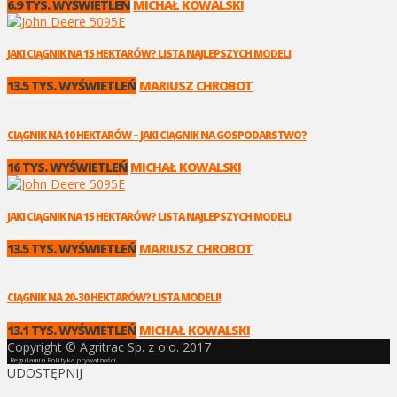
6.9 TYS. WYŚWIETLEŃ
MICHAŁ KOWALSKI
JAKI CIĄGNIK NA 15 HEKTARÓW? LISTA NAJLEPSZYCH MODELI
13.5 TYS. WYŚWIETLEŃ
MARIUSZ CHROBOT
CIĄGNIK NA 10 HEKTARÓW – JAKI CIĄGNIK NA GOSPODARSTWO?
16 TYS. WYŚWIETLEŃ
MICHAŁ KOWALSKI
JAKI CIĄGNIK NA 15 HEKTARÓW? LISTA NAJLEPSZYCH MODELI
13.5 TYS. WYŚWIETLEŃ
MARIUSZ CHROBOT
CIĄGNIK NA 20-30 HEKTARÓW? LISTA MODELI!
13.1 TYS. WYŚWIETLEŃ
MICHAŁ KOWALSKI
Copyright © Agritrac Sp. z o.o. 2017
Regulamin
Polityka prywatności
UDOSTĘPNIJ