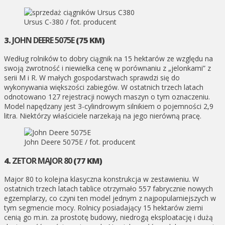
Ursus C-380 / fot. producent
3.
JOHN DEERE 5075E
(75 KM)
Według rolników to dobry ciągnik na 15 hektarów ze względu na
swoją zwrotność i niewielka cenę w porównaniu z „jelonkami” z
serii M i R. W małych gospodarstwach sprawdzi się do
wykonywania większości zabiegów. W ostatnich trzech latach
odnotowano 127 rejestracji nowych maszyn o tym oznaczeniu.
Model napędzany jest 3-cylindrowym silnikiem o pojemności 2,9
litra. Niektórzy właściciele narzekają na jego nierówną pracę.
John Deere 5075E / fot. producent
4.
ZETOR MAJOR 80
(77 KM)
Major 80 to kolejna klasyczna konstrukcja w zestawieniu. W
ostatnich trzech latach tablice otrzymało 557 fabrycznie nowych
egzemplarzy, co czyni ten model jednym z najpopularniejszych w
tym segmencie mocy. Rolnicy posiadający 15 hektarów ziemi
cenią go
m
.
in
. za prostotę budowy, niedrogą eksploatację i dużą