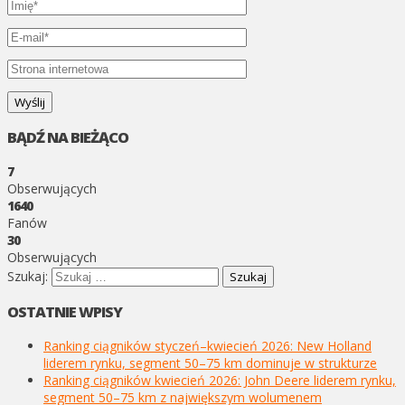
BĄDŹ NA BIEŻĄCO
7
Obserwujących
1640
Fanów
30
Obserwujących
Szukaj:
OSTATNIE WPISY
Ranking ciągników styczeń–kwiecień 2026: New Holland
liderem rynku, segment 50–75 km dominuje w strukturze
Ranking ciągników kwiecień 2026: John Deere liderem rynku,
segment 50–75 km z największym wolumenem