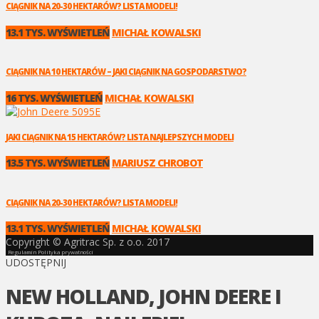
CIĄGNIK NA 20-30 HEKTARÓW? LISTA MODELI!
13.1 TYS. WYŚWIETLEŃ
MICHAŁ KOWALSKI
CIĄGNIK NA 10 HEKTARÓW – JAKI CIĄGNIK NA GOSPODARSTWO?
16 TYS. WYŚWIETLEŃ
MICHAŁ KOWALSKI
JAKI CIĄGNIK NA 15 HEKTARÓW? LISTA NAJLEPSZYCH MODELI
13.5 TYS. WYŚWIETLEŃ
MARIUSZ CHROBOT
CIĄGNIK NA 20-30 HEKTARÓW? LISTA MODELI!
13.1 TYS. WYŚWIETLEŃ
MICHAŁ KOWALSKI
Copyright © Agritrac Sp. z o.o. 2017
Regulamin
Polityka prywatności
UDOSTĘPNIJ
NEW HOLLAND, JOHN DEERE I