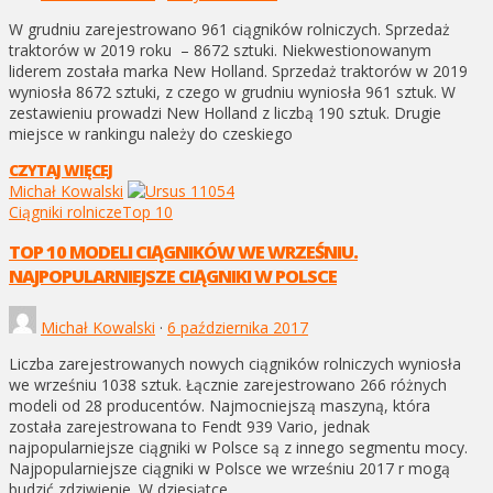
W grudniu zarejestrowano 961 ciągników rolniczych. Sprzedaż
traktorów w 2019 roku – 8672 sztuki. Niekwestionowanym
liderem została marka New Holland. Sprzedaż traktorów w 2019
wyniosła 8672 sztuki, z czego w grudniu wyniosła 961 sztuk. W
zestawieniu prowadzi New Holland z liczbą 190 sztuk. Drugie
miejsce w rankingu należy do czeskiego
CZYTAJ WIĘCEJ
Michał Kowalski
Ciągniki rolnicze
Top 10
TOP 10 MODELI CIĄGNIKÓW WE WRZEŚNIU.
NAJPOPULARNIEJSZE CIĄGNIKI W POLSCE
Michał Kowalski
·
6 października 2017
Liczba zarejestrowanych nowych ciągników rolniczych wyniosła
we wrześniu 1038 sztuk. Łącznie zarejestrowano 266 różnych
modeli od 28 producentów. Najmocniejszą maszyną, która
została zarejestrowana to Fendt 939 Vario, jednak
najpopularniejsze ciągniki w Polsce są z innego segmentu mocy.
Najpopularniejsze ciągniki w Polsce we wrześniu 2017 r mogą
budzić zdziwienie. W dziesiątce