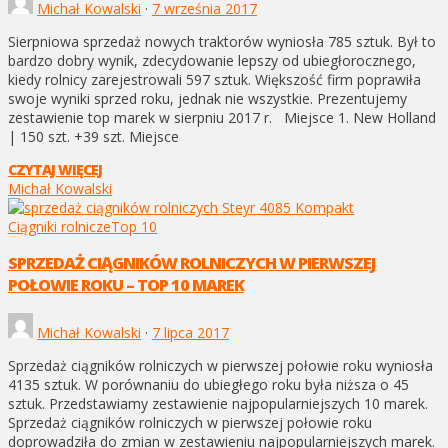
Michał Kowalski
·
7 września 2017
Sierpniowa sprzedaż nowych traktorów wyniosła 785 sztuk. Był to
bardzo dobry wynik, zdecydowanie lepszy od ubiegłorocznego,
kiedy rolnicy zarejestrowali 597 sztuk. Większość firm poprawiła
swoje wyniki sprzed roku, jednak nie wszystkie. Prezentujemy
zestawienie top marek w sierpniu 2017 r. Miejsce 1. New Holland
| 150 szt. +39 szt. Miejsce
CZYTAJ WIĘCEJ
Michał Kowalski
Ciągniki rolnicze
Top 10
SPRZEDAŻ CIĄGNIKÓW ROLNICZYCH W PIERWSZEJ
POŁOWIE ROKU – TOP 10 MAREK
Michał Kowalski
·
7 lipca 2017
Sprzedaż ciągników rolniczych w pierwszej połowie roku wyniosła
4135 sztuk. W porównaniu do ubiegłego roku była niższa o 45
sztuk. Przedstawiamy zestawienie najpopularniejszych 10 marek.
Sprzedaż ciągników rolniczych w pierwszej połowie roku
doprowadziła do zmian w zestawieniu najpopularniejszych marek.