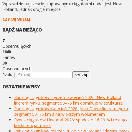
Wprawdzie najczęściej kupowanymi ciągnikami nadal jest New
Holland, jednak drugie miejsce
CZYTAJ WIĘCEJ
BĄDŹ NA BIEŻĄCO
7
Obserwujących
1640
Fanów
30
Obserwujących
Szukaj:
OSTATNIE WPISY
Ranking ciągników styczeń–kwiecień 2026: New Holland
liderem rynku, segment 50–75 km dominuje w strukturze
Ranking ciągników kwiecień 2026: John Deere liderem rynku,
segment 50–75 km z największym wolumenem
Rynek ciągników I kwartał 2026: spadek o 16,19 % i rosnąca
konkurencja marek
Ranking ciągników marzec 2026: New Holland liderem, rynek