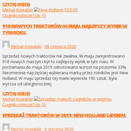
CZYTAJ WIĘCEJ
Michał Kowalski
Ciągniki rolnicze
Top 10
918 NOWYCH TRAKTORÓW W MAJU. NAJLEPSZY WYNIK W
TYM ROKU.
Michał Kowalski
·
30 czerwca 2020
Sprzedaż nowych traktorów nie zwalnia. W maju zarejestrowano
918 nowych maszyn i był to najlepszy wynik w tym roku. W
porównaniu do maja 2019 odnotowano wzrost na poziomie 33%.
Niezmiennie najczęściej wybieraną marką przez rolników jest New
Holland. W maju sprzedaż tej marki wyniosła 190 sztuk. Była
wyższa od ubiegłorocznej
CZYTAJ WIĘCEJ
Michał Kowalski
Ciągniki rolnicze
Top 10
SPRZEDAŻ TRAKTORÓW W 2019. NEW HOLLAND LIDEREM.
Michał Kowalski
·
8 stycznia 2020