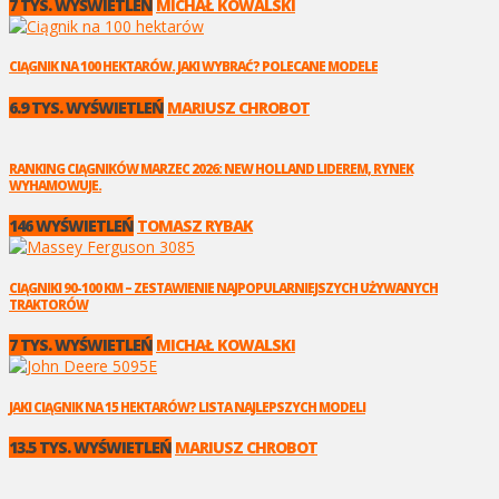
7 TYS. WYŚWIETLEŃ
MICHAŁ KOWALSKI
CIĄGNIK NA 100 HEKTARÓW. JAKI WYBRAĆ? POLECANE MODELE
6.9 TYS. WYŚWIETLEŃ
MARIUSZ CHROBOT
RANKING CIĄGNIKÓW MARZEC 2026: NEW HOLLAND LIDEREM, RYNEK
WYHAMOWUJE.
146 WYŚWIETLEŃ
TOMASZ RYBAK
CIĄGNIKI 90-100 KM – ZESTAWIENIE NAJPOPULARNIEJSZYCH UŻYWANYCH
TRAKTORÓW
7 TYS. WYŚWIETLEŃ
MICHAŁ KOWALSKI
JAKI CIĄGNIK NA 15 HEKTARÓW? LISTA NAJLEPSZYCH MODELI
13.5 TYS. WYŚWIETLEŃ
MARIUSZ CHROBOT