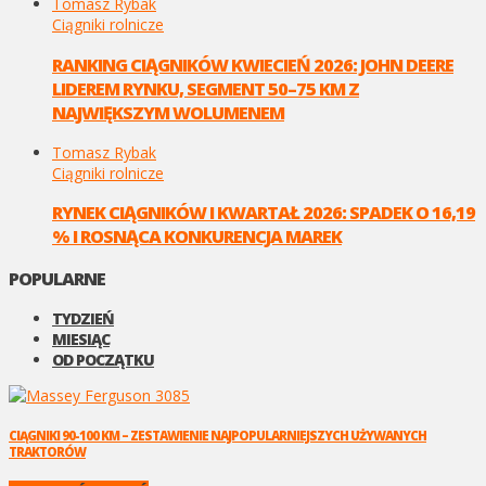
Tomasz Rybak
Ciągniki rolnicze
RANKING CIĄGNIKÓW KWIECIEŃ 2026: JOHN DEERE
LIDEREM RYNKU, SEGMENT 50–75 KM Z
NAJWIĘKSZYM WOLUMENEM
Tomasz Rybak
Ciągniki rolnicze
RYNEK CIĄGNIKÓW I KWARTAŁ 2026: SPADEK O 16,19
% I ROSNĄCA KONKURENCJA MAREK
POPULARNE
TYDZIEŃ
MIESIĄC
OD POCZĄTKU
CIĄGNIKI 90-100 KM – ZESTAWIENIE NAJPOPULARNIEJSZYCH UŻYWANYCH
TRAKTORÓW