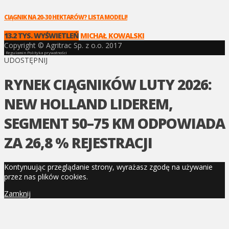
CIĄGNIK NA 20-30 HEKTARÓW? LISTA MODELI!
13.2 TYS. WYŚWIETLEŃ
MICHAŁ KOWALSKI
Copyright © Agritrac Sp. z o.o. 2017
Regulamin
Polityka prywatności
UDOSTĘPNIJ
RYNEK CIĄGNIKÓW LUTY 2026:
NEW HOLLAND LIDEREM,
SEGMENT 50–75 KM ODPOWIADA
ZA 26,8 % REJESTRACJI
Kontynuując przeglądanie strony, wyrażasz zgodę na używanie
przez nas plików cookies.
Zamknij