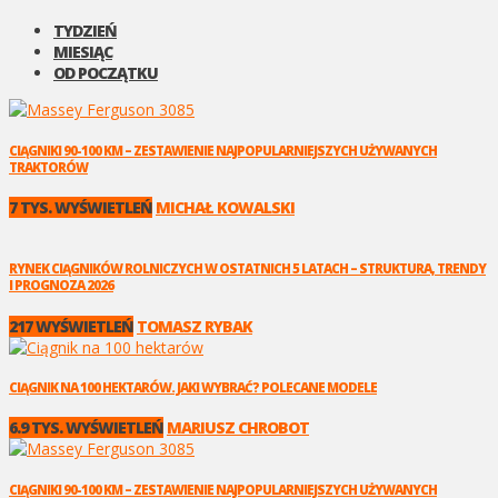
TYDZIEŃ
MIESIĄC
OD POCZĄTKU
CIĄGNIKI 90-100 KM – ZESTAWIENIE NAJPOPULARNIEJSZYCH UŻYWANYCH
TRAKTORÓW
7 TYS. WYŚWIETLEŃ
MICHAŁ KOWALSKI
RYNEK CIĄGNIKÓW ROLNICZYCH W OSTATNICH 5 LATACH – STRUKTURA, TRENDY
I PROGNOZA 2026
217 WYŚWIETLEŃ
TOMASZ RYBAK
CIĄGNIK NA 100 HEKTARÓW. JAKI WYBRAĆ? POLECANE MODELE
6.9 TYS. WYŚWIETLEŃ
MARIUSZ CHROBOT
CIĄGNIKI 90-100 KM – ZESTAWIENIE NAJPOPULARNIEJSZYCH UŻYWANYCH