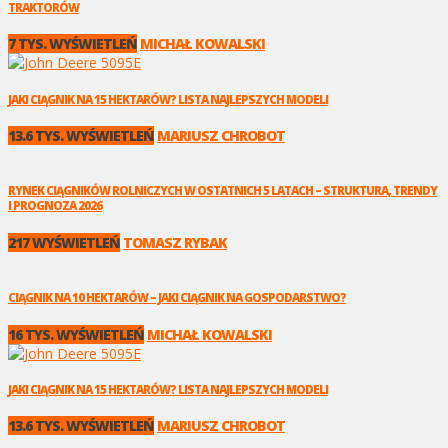
TRAKTORÓW
7 TYS. WYŚWIETLEŃ
MICHAŁ KOWALSKI
JAKI CIĄGNIK NA 15 HEKTARÓW? LISTA NAJLEPSZYCH MODELI
13.6 TYS. WYŚWIETLEŃ
MARIUSZ CHROBOT
RYNEK CIĄGNIKÓW ROLNICZYCH W OSTATNICH 5 LATACH – STRUKTURA, TRENDY
I PROGNOZA 2026
217 WYŚWIETLEŃ
TOMASZ RYBAK
CIĄGNIK NA 10 HEKTARÓW – JAKI CIĄGNIK NA GOSPODARSTWO?
16 TYS. WYŚWIETLEŃ
MICHAŁ KOWALSKI
JAKI CIĄGNIK NA 15 HEKTARÓW? LISTA NAJLEPSZYCH MODELI
13.6 TYS. WYŚWIETLEŃ
MARIUSZ CHROBOT