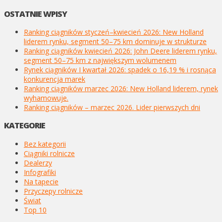
OSTATNIE WPISY
Ranking ciągników styczeń–kwiecień 2026: New Holland
liderem rynku, segment 50–75 km dominuje w strukturze
Ranking ciągników kwiecień 2026: John Deere liderem rynku,
segment 50–75 km z największym wolumenem
Rynek ciągników I kwartał 2026: spadek o 16,19 % i rosnąca
konkurencja marek
Ranking ciągników marzec 2026: New Holland liderem, rynek
wyhamowuje.
Ranking ciągników – marzec 2026. Lider pierwszych dni
KATEGORIE
Bez kategorii
Ciągniki rolnicze
Dealerzy
Infografiki
Na tapecie
Przyczepy rolnicze
Świat
Top 10