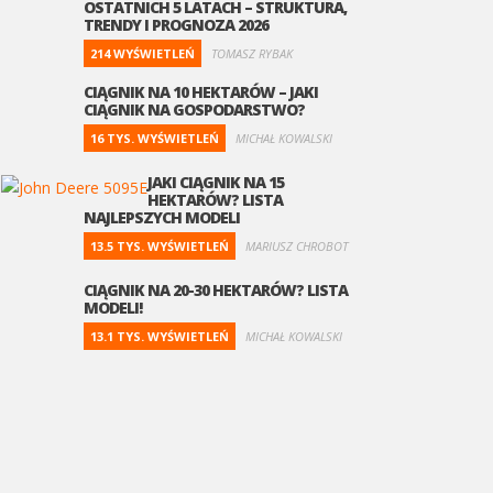
OSTATNICH 5 LATACH – STRUKTURA,
TRENDY I PROGNOZA 2026
214 WYŚWIETLEŃ
TOMASZ RYBAK
CIĄGNIK NA 10 HEKTARÓW – JAKI
CIĄGNIK NA GOSPODARSTWO?
16 TYS. WYŚWIETLEŃ
MICHAŁ KOWALSKI
JAKI CIĄGNIK NA 15
HEKTARÓW? LISTA
NAJLEPSZYCH MODELI
13.5 TYS. WYŚWIETLEŃ
MARIUSZ CHROBOT
CIĄGNIK NA 20-30 HEKTARÓW? LISTA
MODELI!
13.1 TYS. WYŚWIETLEŃ
MICHAŁ KOWALSKI