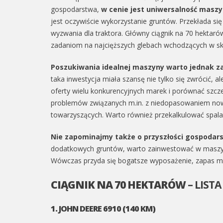
gospodarstwa,
w cenie jest uniwersalność maszyn
jest oczywiście wykorzystanie gruntów. Przekłada s
wyzwania dla traktora. Główny ciągnik na 70 hektaró
zadaniom na najcięższych glebach wchodzących w skł
Poszukiwania idealnej maszyny warto jednak za
taka inwestycja miała szansę nie tylko się zwrócić, a
oferty wielu konkurencyjnych marek i porównać szcz
problemów związanych m.in. z niedopasowaniem no
towarzyszących. Warto również przekalkulować spal
Nie zapominajmy także o przyszłości gospodar
dodatkowych gruntów, warto zainwestować w maszynę
Wówczas przyda się bogatsze wyposażenie, zapas moc
CIĄGNIK NA 70 HEKTARÓW
– LIST
1. JOHN DEERE 6910 (140 KM)