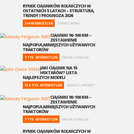
RYNEK CIĄGNIKÓW ROLNICZYCH W
OSTATNICH 5 LATACH – STRUKTURA,
TRENDY I PROGNOZA 2026
214 WYŚWIETLEŃ
TOMASZ RYBAK
CIĄGNIKI 90-100 KM –
ZESTAWIENIE
NAJPOPULARNIEJSZYCH UŻYWANYCH
TRAKTORÓW
7 TYS. WYŚWIETLEŃ
MICHAŁ KOWALSKI
JAKI CIĄGNIK NA 15
HEKTARÓW? LISTA
NAJLEPSZYCH MODELI
13.5 TYS. WYŚWIETLEŃ
MARIUSZ CHROBOT
CIĄGNIKI 90-100 KM –
ZESTAWIENIE
NAJPOPULARNIEJSZYCH UŻYWANYCH
TRAKTORÓW
7 TYS. WYŚWIETLEŃ
MICHAŁ KOWALSKI
RYNEK CIĄGNIKÓW ROLNICZYCH W