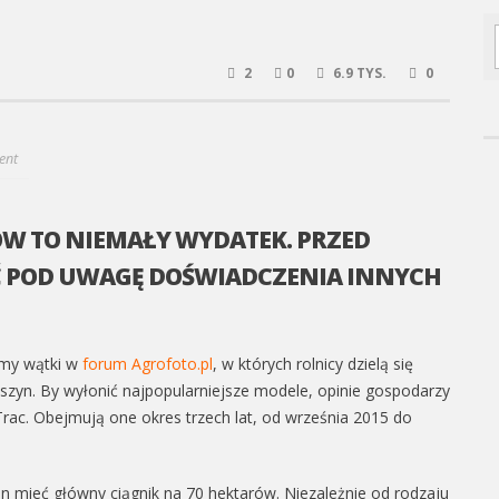
2
0
6.9 TYS.
0
cent
W TO NIEMAŁY WYDATEK. PRZED
ĄĆ POD UWAGĘ DOŚWIADCZENIA INNYCH
śmy wątki w
forum Agrofoto.pl
, w których rolnicy dzielą się
zyn. By wyłonić najpopularniejsze modele, opinie gospodarzy
Trac. Obejmują one okres trzech lat, od września 2015 do
en mieć główny ciągnik na 70 hektarów. Niezależnie od rodzaju