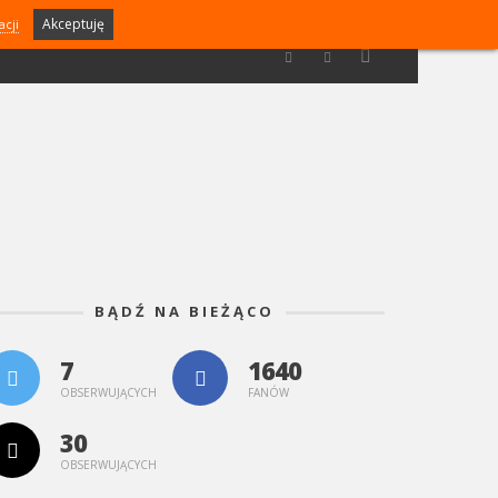
Akceptuję
acji
BĄDŹ NA BIEŻĄCO
7
1640
OBSERWUJĄCYCH
FANÓW
30
OBSERWUJĄCYCH