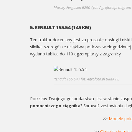
Massey Ferguson 6290 / fot. Agrofoto.pl migrom
5. RENAULT 155.54 (145 KM)
Ten traktor doceniany jest za prostotę obsługi i nis
silnika, szczególnie uciążliwa podczas wielogodzinnej
wydano tablice do 110 egzemplarzy z zagranicy.
Renault 155.54 / fot. Agrofoto.pl BIMA`PL
Potrzeby Twojego gospodarstwa jest w stanie zasp
pomocniczego ciągnika
? Sprawdź zestawienia chę
>>
Modele pol
>>
Ciągniki chętni