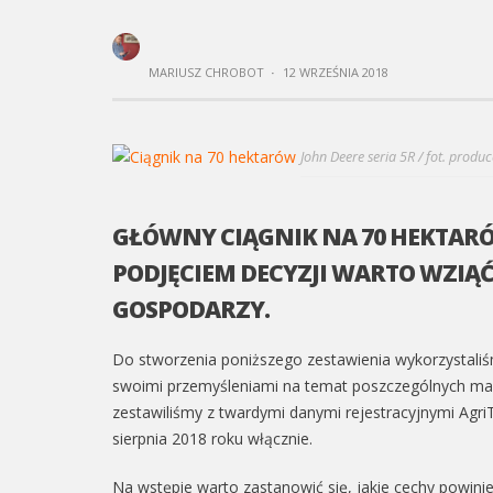
MARIUSZ CHROBOT
·
12 WRZEŚNIA 2018
John Deere seria 5R / fot. produ
GŁÓWNY CIĄGNIK NA 70 HEKTARÓ
PODJĘCIEM DECYZJI WARTO WZI
GOSPODARZY.
Do stworzenia poniższego zestawienia wykorzystali
swoimi przemyśleniami na temat poszczególnych mas
zestawiliśmy z twardymi danymi rejestracyjnymi Agri
sierpnia 2018 roku włącznie.
Na wstępie warto zastanowić się, jakie cechy powini