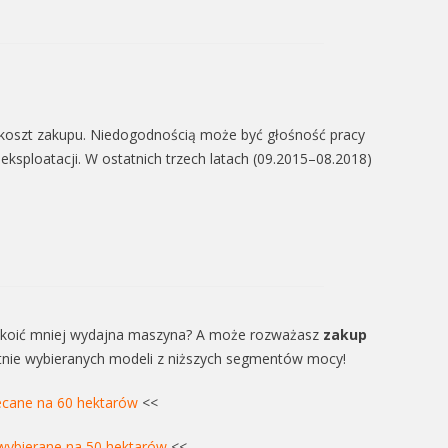
ki koszt zakupu. Niedogodnością może być głośność pracy
 eksploatacji. W ostatnich trzech latach (09.2015–08.2018)
okoić mniej wydajna maszyna? A może rozważasz
zakup
tnie wybieranych modeli z niższych segmentów mocy!
ecane na 60 hektarów
<<
e wybierane na 50 hektarów
<<