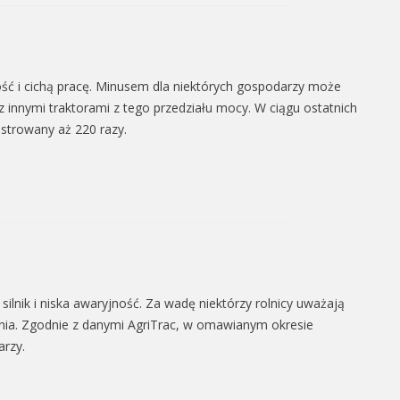
ść i cichą pracę. Minusem dla niektórych gospodarzy może
nnymi traktorami z tego przedziału mocy. W ciągu ostatnich
estrowany aż 220 razy.
ilnik i niska awaryjność. Za wadę niektórzy rolnicy uważają
ania. Zgodnie z danymi AgriTrac, w omawianym okresie
rzy.