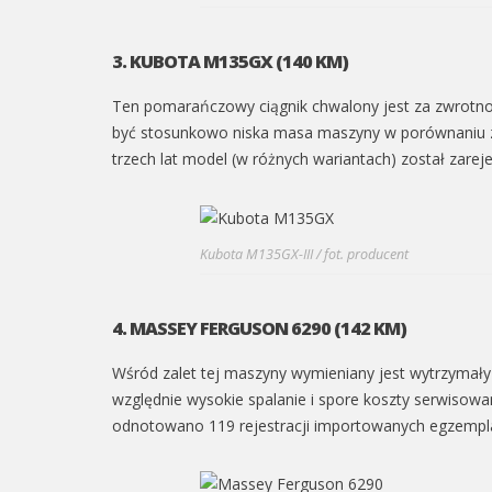
3. KUBOTA M135GX (140 KM)
Ten pomarańczowy ciągnik chwalony jest za zwrotno
być stosunkowo niska masa maszyny w porównaniu z i
trzech lat model (w różnych wariantach) został zarej
Kubota M135GX-III / fot. producent
4. MASSEY FERGUSON 6290 (142 KM)
Wśród zalet tej maszyny wymieniany jest wytrzymały s
względnie wysokie spalanie i spore koszty serwisow
odnotowano 119 rejestracji importowanych egzempla