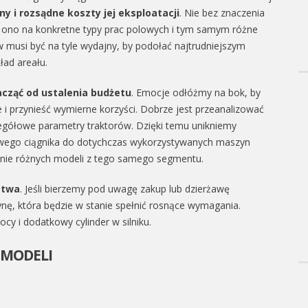
y i rozsądne koszty jej eksploatacji
. Nie bez znaczenia
ię ono na konkretne typy prac polowych i tym samym różne
w musi być na tyle wydajny, by podołać najtrudniejszym
ad areału.
cząć od ustalenia budżetu
. Emocje odłóżmy na bok, by
le i przynieść wymierne korzyści. Dobrze jest przeanalizować
egółowe parametry traktorów. Dzięki temu unikniemy
wego ciągnika do dotychczas wykorzystywanych maszyn
anie różnych modeli z tego samego segmentu.
stwa
. Jeśli bierzemy pod uwagę zakup lub dzierżawę
, która będzie w stanie spełnić rosnące wymagania.
y i dodatkowy cylinder w silniku.
A MODELI