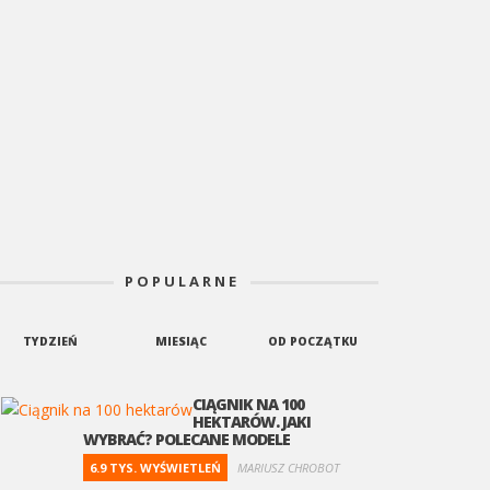
KONKURENCJA MAREK
POPULARNE
TYDZIEŃ
MIESIĄC
OD POCZĄTKU
CIĄGNIK NA 100
HEKTARÓW. JAKI
WYBRAĆ? POLECANE MODELE
6.9 TYS. WYŚWIETLEŃ
MARIUSZ CHROBOT