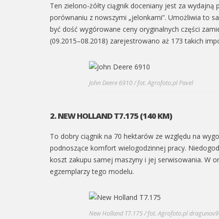
Ten zielono-żółty ciągnik doceniany jest za wydaj
porównaniu z nowszymi „jelonkami”. Umożliwia to 
być dość wygórowane ceny oryginalnych części zamie
(09.2015–08.2018) zarejestrowano aż 173 takich imp
John Deere 6910 / fot. Agrofoto.pl Pavel
2. NEW HOLLAND T7.175 (140 KM)
To dobry ciągnik na 70 hektarów ze względu na wygo
podnoszące komfort wielogodzinnej pracy. Niedogodn
koszt zakupu samej maszyny i jej serwisowania. W 
egzemplarzy tego modelu.
New Holland T7.175 / fot. Agrofoto.pl dragunov