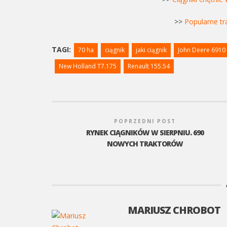
>>
Popularne tr
TAGI:
70 ha
ciągnik
jaki ciągnik
John Deere 6910
New Holland T7.175
Renault 155.54
POPRZEDNI POST
RYNEK CIĄGNIKÓW W SIERPNIU. 690
NOWYCH TRAKTORÓW
MARIUSZ CHROBOT