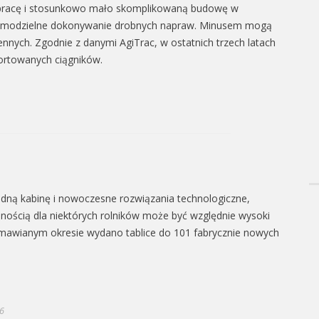
ną pracę i stosunkowo mało skomplikowaną budowę w
samodzielne dokonywanie drobnych napraw. Minusem mogą
nnych. Zgodnie z danymi AgiTrac, w ostatnich trzech latach
ortowanych ciągników.
dną kabinę i nowoczesne rozwiązania technologiczne,
ością dla niektórych rolników może być względnie wysoki
omawianym okresie wydano tablice do 101 fabrycznie nowych
96