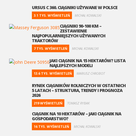
URSUS C 360. CIĄGNIKI UŻYWANE W POLSCE
3.1 TYS. WYŚWIETLEŃ
MICHAŁ KOWALSKI
CIĄGNIKI 90-100 KM –
ZESTAWIENIE
NAJPOPULARNIEJSZYCH UŻYWANYCH
TRAKTORÓW
7 TYS. WYŚWIETLEŃ
MICHAŁ KOWALSKI
JAKI CIĄGNIK NA 15 HEKTARÓW? LISTA
NAJLEPSZYCH MODELI
13.6 TYS. WYŚWIETLEŃ
MARIUSZ CHROBOT
RYNEK CIĄGNIKÓW ROLNICZYCH W OSTATNICH
5 LATACH – STRUKTURA, TRENDY I PROGNOZA
2026
219 WYŚWIETLEŃ
TOMASZ RYBAK
CIĄGNIK NA 10 HEKTARÓW – JAKI CIĄGNIK NA
GOSPODARSTWO?
16 TYS. WYŚWIETLEŃ
MICHAŁ KOWALSKI