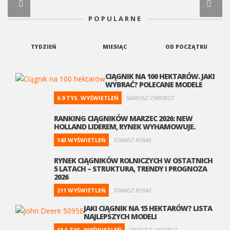
POPULARNE
TYDZIEŃ
MIESIĄC
OD POCZĄTKU
CIĄGNIK NA 100 HEKTARÓW. JAKI
WYBRAĆ? POLECANE MODELE
6.9 TYS. WYŚWIETLEŃ
MARIUSZ CHROBOT
RANKING CIĄGNIKÓW MARZEC 2026: NEW
HOLLAND LIDEREM, RYNEK WYHAMOWUJE.
143 WYŚWIETLEŃ
TOMASZ RYBAK
RYNEK CIĄGNIKÓW ROLNICZYCH W OSTATNICH
5 LATACH – STRUKTURA, TRENDY I PROGNOZA
2026
211 WYŚWIETLEŃ
TOMASZ RYBAK
JAKI CIĄGNIK NA 15 HEKTARÓW? LISTA
NAJLEPSZYCH MODELI
13.5 TYS. WYŚWIETLEŃ
MARIUSZ CHROBOT