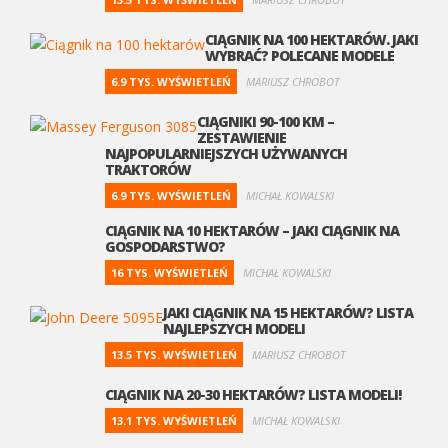
CIĄGNIK NA 100 HEKTARÓW. JAKI
WYBRAĆ? POLECANE MODELE
6.9 TYS. WYŚWIETLEŃ
MARIUSZ CHROBOT
CIĄGNIKI 90-100 KM –
ZESTAWIENIE
NAJPOPULARNIEJSZYCH UŻYWANYCH
TRAKTORÓW
6.9 TYS. WYŚWIETLEŃ
MICHAŁ KOWALSKI
CIĄGNIK NA 10 HEKTARÓW – JAKI CIĄGNIK NA
GOSPODARSTWO?
16 TYS. WYŚWIETLEŃ
MICHAŁ KOWALSKI
JAKI CIĄGNIK NA 15 HEKTARÓW? LISTA
NAJLEPSZYCH MODELI
13.5 TYS. WYŚWIETLEŃ
MARIUSZ CHROBOT
CIĄGNIK NA 20-30 HEKTARÓW? LISTA MODELI!
13.1 TYS. WYŚWIETLEŃ
MICHAŁ KOWALSKI