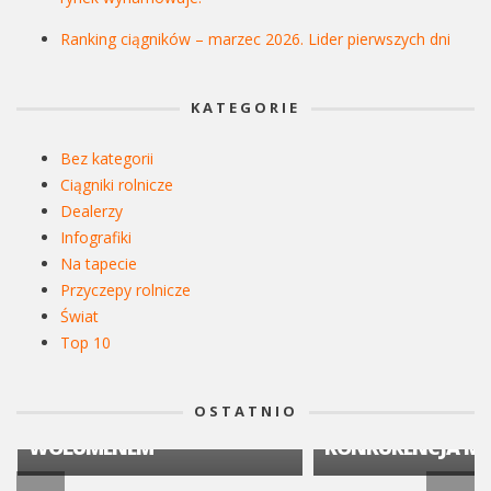
Ranking ciągników – marzec 2026. Lider pierwszych dni
KATEGORIE
Bez kategorii
Ciągniki rolnicze
Dealerzy
Infografiki
Na tapecie
Przyczepy rolnicze
Świat
CIĄGNIKI ROLNICZE
Top 10
RANKING CIĄGNIKÓW
CIĄGNIKI ROLNICZE
KWIECIEŃ 2026: JOHN DEERE
RYNEK CIĄGNIKÓW
LIDEREM RYNKU, SEGMENT
KWARTAŁ 2026: S
OSTATNIO
50–75 KM Z NAJWIĘKSZYM
16,19 % I ROSNĄC
WOLUMENEM
KONKURENCJA MA