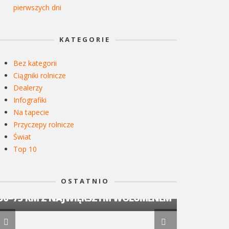
pierwszych dni
KATEGORIE
Bez kategorii
Ciągniki rolnicze
Dealerzy
Infografiki
Na tapecie
Przyczepy rolnicze
Świat
Top 10
CIĄGNIKI ROLNICZE
CIĄGNIKI ROL
RANKING CIĄGNIKÓW KWIECIEŃ 2026:
RYNEK CI
OSTATNIO
JOHN DEERE LIDEREM RYNKU, SEGMENT
SPADEK O
50–75 KM Z NAJWIĘKSZYM WOLUMENEM
KONKURE