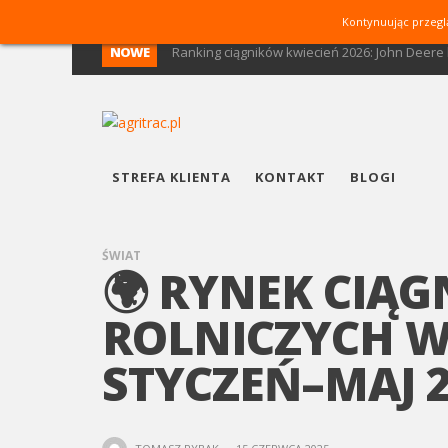
Kontynuując przegl
NOWE
Rynek ciągników I kwartał 2026: spadek o 16,
Ranking ciągników marzec 2026: New Holland
Ranking ciągników – marzec 2026. Lider pierw
Rynek ciągników YTD 2026: New Holland lide
STREFA KLIENTA
KONTAKT
BLOGI
Rynek ciągników luty 2026: New Holland lider
ŚWIAT
🌍 RYNEK CIĄ
ROLNICZYCH W
STYCZEŃ–MAJ 