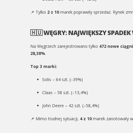
📌 Tylko
2 z 10
marek poprawiły sprzedaż. Rynek zmni
🇭🇺 WĘGRY: NAJWIĘKSZY SPADEK
Na Węgrzech zarejestrowano tylko
472 nowe ciągni
28,38%
.
Top 3 marki:
Solis – 64 szt. (–39%)
Claas – 58 szt. (–13,4%)
John Deere – 42 szt. (–58,4%)
📌 Mimo trudnej sytuacji,
4 z 10
marek zanotowały wzro