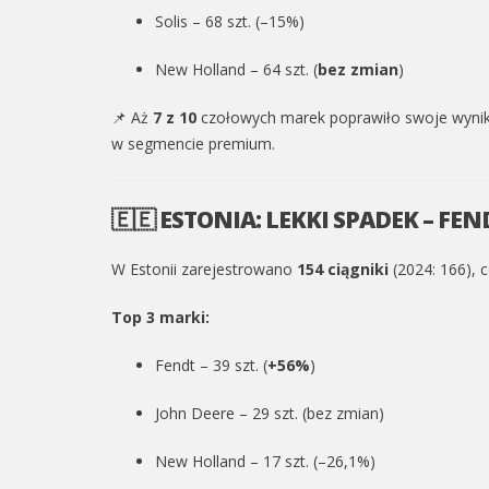
Solis – 68 szt. (–15%)
New Holland – 64 szt. (
bez zmian
)
📌 Aż
7 z 10
czołowych marek poprawiło swoje wyniki
w segmencie premium.
🇪🇪 ESTONIA: LEKKI SPADEK – F
W Estonii zarejestrowano
154 ciągniki
(2024: 166), 
Top 3 marki:
Fendt – 39 szt. (
+56%
)
John Deere – 29 szt. (bez zmian)
New Holland – 17 szt. (–26,1%)