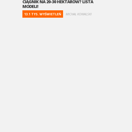
CIĄGNIK NA 20-30 HEKTARÓW? LISTA
MODELI!
13.1 TYS. WYŚWIETLEŃ
MICHAŁ KOWALSKI