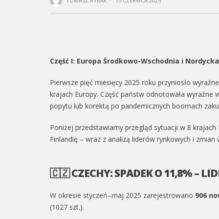
TOMASZ RYBAK
·
15 CZERWCA 2025
Część I: Europa Środkowo-Wschodnia i Nordycka
Pierwsze pięć miesięcy 2025 roku przyniosło wyraźn
krajach Europy. Część państw odnotowała wyraźne 
popytu lub korektą po pandemicznych boomach zak
Poniżej przedstawiamy przegląd sytuacji w 8 krajac
Finlandię – wraz z analizą liderów rynkowych i zmia
🇨🇿 CZECHY: SPADEK O 11,8% – L
W okresie styczeń–maj 2025 zarejestrowano
906 no
(1027 szt.).