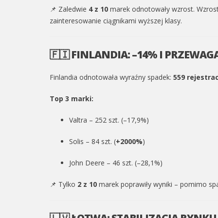
📌 Zaledwie
4 z 10
marek odnotowały wzrost. Wzrost
zainteresowanie ciągnikami wyższej klasy.
🇫🇮 FINLANDIA: –14% I PRZEWAG
Finlandia odnotowała wyraźny spadek:
559 rejestrac
Top 3 marki:
Valtra – 252 szt. (–17,9%)
Solis – 84 szt. (
+2000%
)
John Deere – 46 szt. (–28,1%)
📌 Tylko
2 z 10
marek poprawiły wyniki – pomimo spa
🇱🇻 ŁOTWA: STABILIZACJA RYNKU