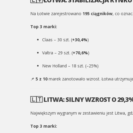
Na Łotwie zarejestrowano
195 ciągników
, co ozna
Top 3 marki:
Claas – 30 szt. (
+30,4%
)
Valtra – 29 szt. (
+70,6%
)
New Holland – 18 szt. (–25%)
📌
5 z 10
marek zanotowało wzrost. Łotwa utrzymuje 
🇱🇹 LITWA: SILNY WZROST O 29,3
Największym wygranym w zestawieniu jest Litwa, gd
Top 3 marki: