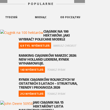
POPULARNE
TYDZIEŃ
MIESIĄC
OD POCZĄTKU
CIĄGNIK NA 100
HEKTARÓW. JAKI
WYBRAĆ? POLECANE MODELE
6.9 TYS. WYŚWIETLEŃ
MARIUSZ CHROBOT
RANKING CIĄGNIKÓW MARZEC 2026:
NEW HOLLAND LIDEREM, RYNEK
WYHAMOWUJE.
143 WYŚWIETLEŃ
TOMASZ RYBAK
RYNEK CIĄGNIKÓW ROLNICZYCH W
OSTATNICH 5 LATACH – STRUKTURA,
TRENDY I PROGNOZA 2026
212 WYŚWIETLEŃ
TOMASZ RYBAK
JAKI CIĄGNIK NA 15
HEKTARÓW? LISTA