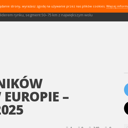
ądanie strony, wyrażasz zgodę na używanie przez nas plików cookies.
Więcej inform
Ranking ciągników kwiecień 2026: John Deere liderem rynku, segment 50–75 km z największym wolumenem
19 % i rosnąca konkurencja marek
 liderem, rynek wyhamowuje.
szych dni
rem, segment 50–75 km odpowiada za 27,8 % rynku
em, segment 50–75 km odpowiada za 26,8 % rejestracji
Ranking ciągników luty 2026 (1–20 dni): New Holland liderem. Segment 50–75KM dominuje w strukturze rynku.
Ranking ciągników styczeń–kwiecień 2026: New Holland liderem rynku, segment 50–75 km dominuje w strukturze
GNIKÓW
 EUROPIE –
2025