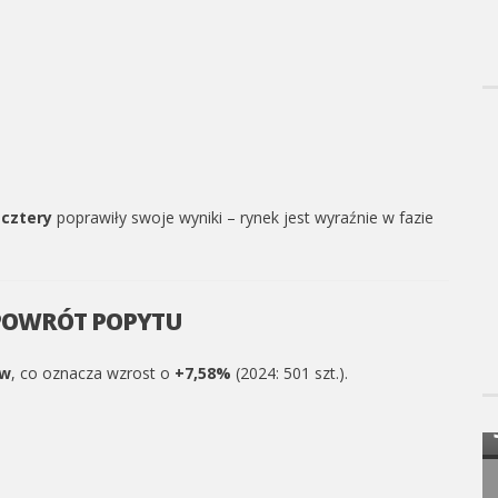
o
cztery
poprawiły swoje wyniki – rynek jest wyraźnie w fazie
– POWRÓT POPYTU
CIĄGNIKI ROLNICZE
RANKING CIĄGNIKÓW STYCZEŃ–
ów
, co oznacza wzrost o
+7,58%
(2024: 501 szt.).
6:
KWIECIEŃ 2026: NEW HOLLAND LIDEREM
RYNKU, SEGMENT 50–75 KM DOMINUJE
W STRUKTURZE