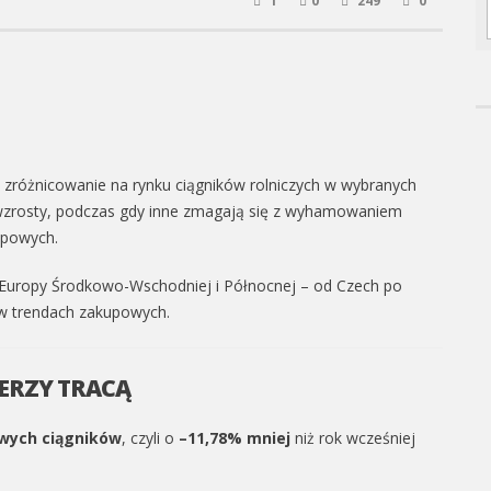
1
0
249
0
e zróżnicowanie na rynku ciągników rolniczych w wybranych
wzrosty, podczas gdy inne zmagają się z wyhamowaniem
upowych.
h Europy Środkowo-Wschodniej i Północnej – od Czech po
n w trendach zakupowych.
IDERZY TRACĄ
wych ciągników
, czyli o
–11,78% mniej
niż rok wcześniej