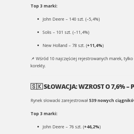
Top 3 marki:
John Deere – 140 szt. (–5,4%)
Solis – 101 szt. (–11,4%)
New Holland – 78 szt. (
+11,4%
)
📌 Wśród 10 najczęściej rejestrowanych marek, tylk
korekty.
🇸🇰 SŁOWACJA: WZROST O 7,6% 
CIĄGNIKI ROLNICZE
Rynek słowacki zarejestrował
539 nowych ciągnik
RYNEK CIĄGNIKÓW I KWARTAŁ 202
SPADEK O 16,19 % I ROSNĄCA
Top 3 marki:
KONKURENCJA MAREK
John Deere – 76 szt. (
+46,2%
)