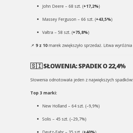
John Deere – 68 szt. (
+17,2%
)
Massey Ferguson – 66 szt. (
+43,5%
)
Valtra – 58 szt. (
+75,8%
)
📌
9 z 10
marek zwiększyło sprzedaż. Litwa wyróżnia 
🇸🇮 SŁOWENIA: SPADEK O 22,4%
Słowenia odnotowała jeden z największych spadków
Top 3 marki:
New Holland – 64 szt. (–9,9%)
Solis – 45 szt. (–29,7%)
Deutz-Fahr – 35 szt. (
+40%
)