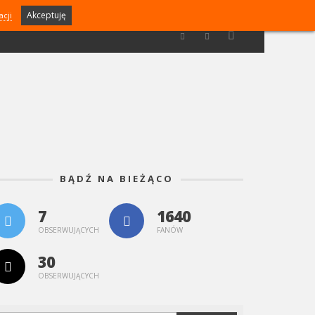
Akceptuję
acji
BĄDŹ NA BIEŻĄCO
7
1640
OBSERWUJĄCYCH
FANÓW
30
OBSERWUJĄCYCH