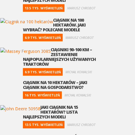
NAJLEPSZYCH MODELI
13.5 TYS. WYŚWIETLEŃ
MARIUSZ CHROBOT
CIĄGNIK NA 100
HEKTARÓW. JAKI
WYBRAĆ? POLECANE MODELE
6.9 TYS. WYŚWIETLEŃ
MARIUSZ CHROBOT
CIĄGNIKI 90-100 KM –
ZESTAWIENIE
NAJPOPULARNIEJSZYCH UŻYWANYCH
TRAKTORÓW
6.9 TYS. WYŚWIETLEŃ
MICHAŁ KOWALSKI
CIĄGNIK NA 10 HEKTARÓW – JAKI
CIĄGNIK NA GOSPODARSTWO?
16 TYS. WYŚWIETLEŃ
MICHAŁ KOWALSKI
JAKI CIĄGNIK NA 15
HEKTARÓW? LISTA
NAJLEPSZYCH MODELI
13.5 TYS. WYŚWIETLEŃ
MARIUSZ CHROBOT