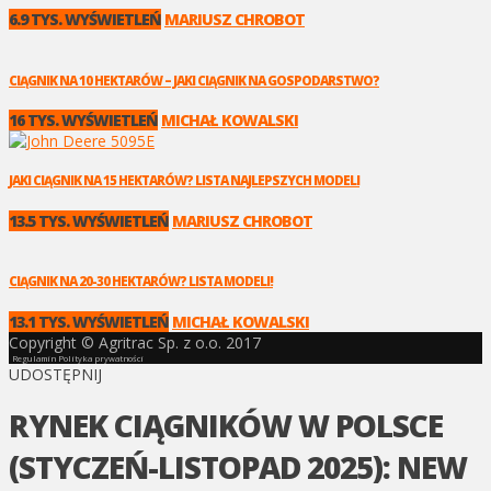
6.9 TYS. WYŚWIETLEŃ
MARIUSZ CHROBOT
CIĄGNIK NA 10 HEKTARÓW – JAKI CIĄGNIK NA GOSPODARSTWO?
16 TYS. WYŚWIETLEŃ
MICHAŁ KOWALSKI
JAKI CIĄGNIK NA 15 HEKTARÓW? LISTA NAJLEPSZYCH MODELI
13.5 TYS. WYŚWIETLEŃ
MARIUSZ CHROBOT
CIĄGNIK NA 20-30 HEKTARÓW? LISTA MODELI!
13.1 TYS. WYŚWIETLEŃ
MICHAŁ KOWALSKI
Copyright © Agritrac Sp. z o.o. 2017
Regulamin
Polityka prywatności
UDOSTĘPNIJ
RYNEK CIĄGNIKÓW W POLSCE
(STYCZEŃ-LISTOPAD 2025): NEW