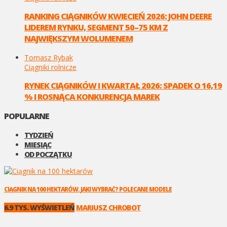
RANKING CIĄGNIKÓW KWIECIEŃ 2026: JOHN DEERE
LIDEREM RYNKU, SEGMENT 50–75 KM Z
NAJWIĘKSZYM WOLUMENEM
Tomasz Rybak
Ciągniki rolnicze
RYNEK CIĄGNIKÓW I KWARTAŁ 2026: SPADEK O 16,19
% I ROSNĄCA KONKURENCJA MAREK
POPULARNE
TYDZIEŃ
MIESIĄC
OD POCZĄTKU
CIĄGNIK NA 100 HEKTARÓW. JAKI WYBRAĆ? POLECANE MODELE
6.9 TYS. WYŚWIETLEŃ
MARIUSZ CHROBOT