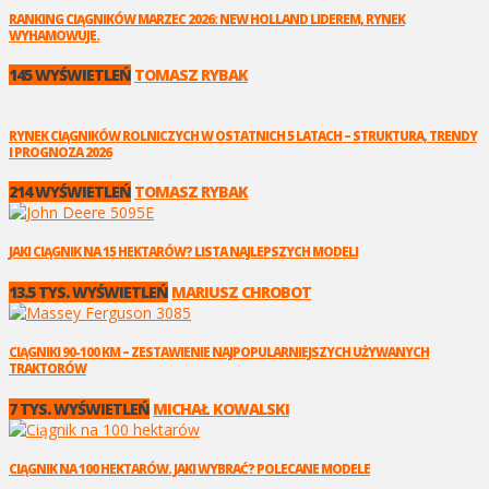
RANKING CIĄGNIKÓW MARZEC 2026: NEW HOLLAND LIDEREM, RYNEK
WYHAMOWUJE.
145 WYŚWIETLEŃ
TOMASZ RYBAK
RYNEK CIĄGNIKÓW ROLNICZYCH W OSTATNICH 5 LATACH – STRUKTURA, TRENDY
I PROGNOZA 2026
214 WYŚWIETLEŃ
TOMASZ RYBAK
JAKI CIĄGNIK NA 15 HEKTARÓW? LISTA NAJLEPSZYCH MODELI
13.5 TYS. WYŚWIETLEŃ
MARIUSZ CHROBOT
CIĄGNIKI 90-100 KM – ZESTAWIENIE NAJPOPULARNIEJSZYCH UŻYWANYCH
TRAKTORÓW
7 TYS. WYŚWIETLEŃ
MICHAŁ KOWALSKI
CIĄGNIK NA 100 HEKTARÓW. JAKI WYBRAĆ? POLECANE MODELE