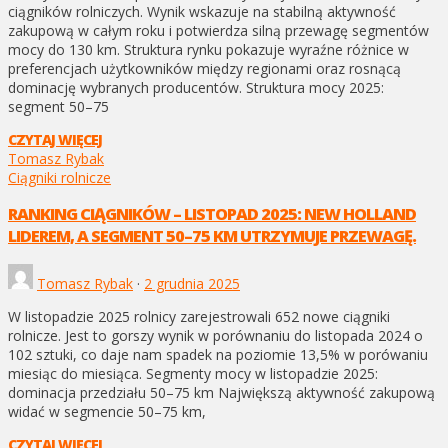
ciągników rolniczych. Wynik wskazuje na stabilną aktywność
zakupową w całym roku i potwierdza silną przewagę segmentów
mocy do 130 km. Struktura rynku pokazuje wyraźne różnice w
preferencjach użytkowników między regionami oraz rosnącą
dominację wybranych producentów. Struktura mocy 2025:
segment 50–75
CZYTAJ WIĘCEJ
Tomasz Rybak
Ciągniki rolnicze
RANKING CIĄGNIKÓW – LISTOPAD 2025: NEW HOLLAND
LIDEREM, A SEGMENT 50–75 KM UTRZYMUJE PRZEWAGĘ.
Tomasz Rybak
·
2 grudnia 2025
W listopadzie 2025 rolnicy zarejestrowali 652 nowe ciągniki
rolnicze. Jest to gorszy wynik w porównaniu do listopada 2024 o
102 sztuki, co daje nam spadek na poziomie 13,5% w porówaniu
miesiąc do miesiąca. Segmenty mocy w listopadzie 2025:
dominacja przedziału 50–75 km Największą aktywność zakupową
widać w segmencie 50–75 km,
CZYTAJ WIĘCEJ