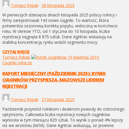
Tomasz Rybak
·
28 listopada 2025
W pierwszych dziesięciu dniach listopada 2025 polscy rolnicy i
firmy zarejestrowali 143 nowe ciągniki. To wartość, która
potwierdza sezonową korektę popytu, widoczną w końcówce
roku. W okresie YTD, od 1 stycznia do 10 listopada, liczba
rejestracji sięgnęła 8 875 sztuk. Dane Agritrac wskazują na
stabilną koncentrację rynku wokół segmentu mocy
CZYTAJ WIĘCEJ
Tomasz Rybak
Ciągniki rolnicze
RAPORT MIESIĘCZNY (PAŹDZIERNIK 2025): RYNEK
CIĄGNIKÓW PRZYSPIESZA. MAZOWSZE LIDEREM
REJESTRACJI
Tomasz Rybak
·
27 listopada 2025
Październik przyniósł rolnikom i dealerom powody do ostrożnego
optymizmu. Całkowita liczba rejestracji nowych ciągników
wyniosła w tym miesiącu 829 sztuk. To wynik o ponad 4% lepszy
niż we wrześniu (M/M). Dane Agritrac wskazują, że jesienne