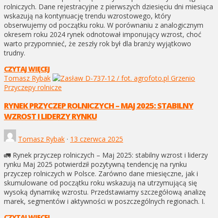
rolniczych. Dane rejestracyjne z pierwszych dziesięciu dni miesiąca
wskazują na kontynuację trendu wzrostowego, który
obserwujemy od początku roku. W porównaniu z analogicznym
okresem roku 2024 rynek odnotował imponujący wzrost, choć
warto przypomnieć, że zeszły rok był dla branży wyjątkowo
trudny.
CZYTAJ WIĘCEJ
Tomasz Rybak
Przyczepy rolnicze
RYNEK PRZYCZEP ROLNICZYCH – MAJ 2025: STABILNY
WZROST I LIDERZY RYNKU
Tomasz Rybak
·
13 czerwca 2025
🚛 Rynek przyczep rolniczych – Maj 2025: stabilny wzrost i liderzy
rynku Maj 2025 potwierdził pozytywną tendencję na rynku
przyczep rolniczych w Polsce. Zarówno dane miesięczne, jak i
skumulowane od początku roku wskazują na utrzymującą się
wysoką dynamikę wzrostu. Przedstawiamy szczegółową analizę
marek, segmentów i aktywności w poszczególnych regionach. I.
CZYTAJ WIĘCEJ