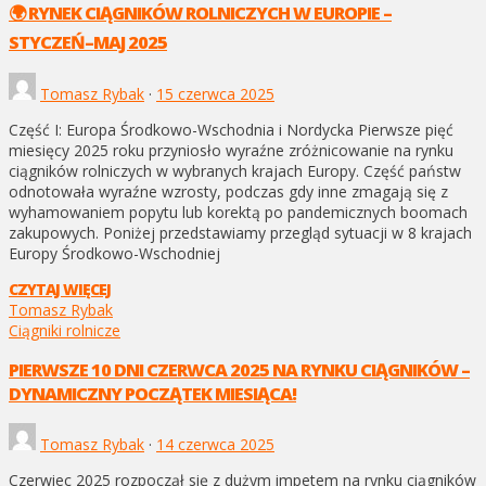
🌍 RYNEK CIĄGNIKÓW ROLNICZYCH W EUROPIE –
STYCZEŃ–MAJ 2025
Tomasz Rybak
·
15 czerwca 2025
Część I: Europa Środkowo-Wschodnia i Nordycka Pierwsze pięć
miesięcy 2025 roku przyniosło wyraźne zróżnicowanie na rynku
ciągników rolniczych w wybranych krajach Europy. Część państw
odnotowała wyraźne wzrosty, podczas gdy inne zmagają się z
wyhamowaniem popytu lub korektą po pandemicznych boomach
zakupowych. Poniżej przedstawiamy przegląd sytuacji w 8 krajach
Europy Środkowo-Wschodniej
CZYTAJ WIĘCEJ
Tomasz Rybak
Ciągniki rolnicze
PIERWSZE 10 DNI CZERWCA 2025 NA RYNKU CIĄGNIKÓW –
DYNAMICZNY POCZĄTEK MIESIĄCA!
Tomasz Rybak
·
14 czerwca 2025
Czerwiec 2025 rozpoczął się z dużym impetem na rynku ciągników