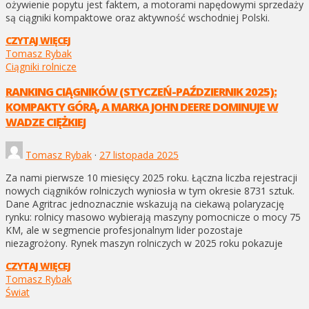
ożywienie popytu jest faktem, a motorami napędowymi sprzedaży
są ciągniki kompaktowe oraz aktywność wschodniej Polski.
CZYTAJ WIĘCEJ
Tomasz Rybak
Ciągniki rolnicze
RANKING CIĄGNIKÓW (STYCZEŃ-PAŹDZIERNIK 2025):
KOMPAKTY GÓRĄ, A MARKA JOHN DEERE DOMINUJE W
WADZE CIĘŻKIEJ
Tomasz Rybak
·
27 listopada 2025
Za nami pierwsze 10 miesięcy 2025 roku. Łączna liczba rejestracji
nowych ciągników rolniczych wyniosła w tym okresie 8731 sztuk.
Dane Agritrac jednoznacznie wskazują na ciekawą polaryzację
rynku: rolnicy masowo wybierają maszyny pomocnicze o mocy 75
KM, ale w segmencie profesjonalnym lider pozostaje
niezagrożony. Rynek maszyn rolniczych w 2025 roku pokazuje
CZYTAJ WIĘCEJ
Tomasz Rybak
Świat