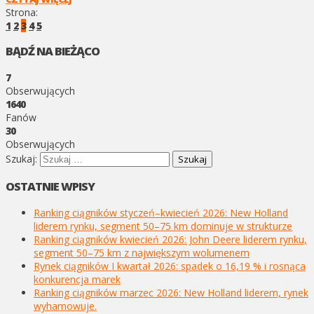
Strona:
1
2
3
4
5
BĄDŹ NA BIEŻĄCO
7
Obserwujących
1640
Fanów
30
Obserwujących
Szukaj:
OSTATNIE WPISY
Ranking ciągników styczeń–kwiecień 2026: New Holland
liderem rynku, segment 50–75 km dominuje w strukturze
Ranking ciągników kwiecień 2026: John Deere liderem rynku,
segment 50–75 km z największym wolumenem
Rynek ciągników I kwartał 2026: spadek o 16,19 % i rosnąca
konkurencja marek
Ranking ciągników marzec 2026: New Holland liderem, rynek
wyhamowuje.