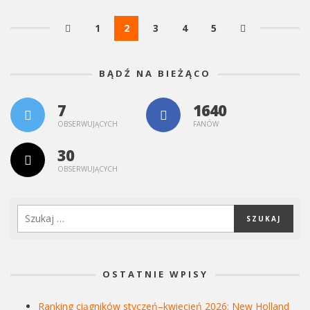
1
2
3
4
5
BĄDŹ NA BIEŻĄCO
7
1640
OBSERWUJĄCYCH
FANÓW
30
OBSERWUJĄCYCH
OSTATNIE WPISY
Ranking ciągników styczeń–kwiecień 2026: New Holland