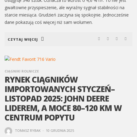
osiągnął 346 sztuk. Oznacza to wzrost o 4,6 % r/r. To nie jest
gwałtowne przyspieszenie, ale wyraźny sygnał stabilności na
starcie miesiąca. Grudzień zaczyna się spokojnie. Jednocześnie
dane pokazują coś więcej niż sam wolumen.
CZYTAJ WIĘCEJ
CIĄGNIKI ROLNICZE
RYNEK CIĄGNIKÓW
IMPORTOWANYCH STYCZEŃ–
LISTOPAD 2025: JOHN DEERE
LIDEREM, A MOCE 80–120 KM W
CENTRUM POPYTU
TOMASZ RYBAK
·
10 GRUDNIA 2025