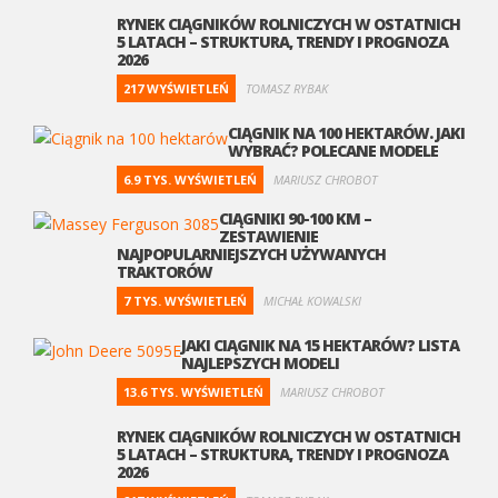
RYNEK CIĄGNIKÓW ROLNICZYCH W OSTATNICH
5 LATACH – STRUKTURA, TRENDY I PROGNOZA
2026
217 WYŚWIETLEŃ
TOMASZ RYBAK
CIĄGNIK NA 100 HEKTARÓW. JAKI
WYBRAĆ? POLECANE MODELE
6.9 TYS. WYŚWIETLEŃ
MARIUSZ CHROBOT
CIĄGNIKI 90-100 KM –
ZESTAWIENIE
NAJPOPULARNIEJSZYCH UŻYWANYCH
TRAKTORÓW
7 TYS. WYŚWIETLEŃ
MICHAŁ KOWALSKI
JAKI CIĄGNIK NA 15 HEKTARÓW? LISTA
NAJLEPSZYCH MODELI
13.6 TYS. WYŚWIETLEŃ
MARIUSZ CHROBOT
RYNEK CIĄGNIKÓW ROLNICZYCH W OSTATNICH
5 LATACH – STRUKTURA, TRENDY I PROGNOZA
2026