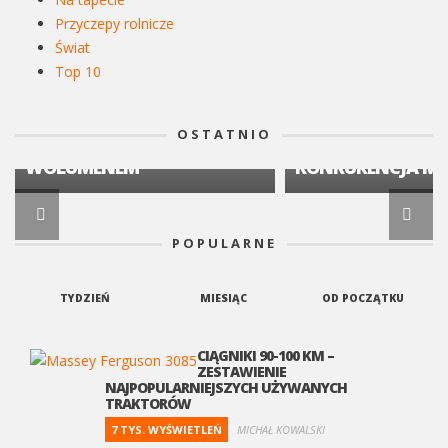
Przyczepy rolnicze
Świat
CIĄGNIKI ROLNICZE
Top 10
RANKING CIĄGNIKÓW
CIĄGNIKI ROLNICZE
KWIECIEŃ 2026: JOHN DEERE
RYNEK CIĄGNIKÓW
LIDEREM RYNKU, SEGMENT
KWARTAŁ 2026: S
OSTATNIO
50–75 KM Z NAJWIĘKSZYM
16,19 % I ROSNĄC
WOLUMENEM
KONKURENCJA MA
POPULARNE
TYDZIEŃ
MIESIĄC
OD POCZĄTKU
CIĄGNIKI 90-100 KM –
ZESTAWIENIE
NAJPOPULARNIEJSZYCH UŻYWANYCH
TRAKTORÓW
7 TYS. WYŚWIETLEŃ
MICHAŁ KOWALSKI