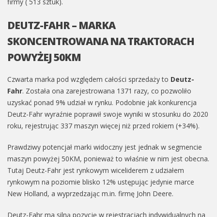
firmy ( 513 sztuk).
DEUTZ-FAHR – MARKA
SKONCENTROWANA NA TRAKTORACH
POWYŻEJ 50KM
Czwarta marka pod względem całości sprzedaży to
Deutz-
Fahr
. Została ona zarejestrowana 1371 razy, co pozwoliło
uzyskać ponad 9% udział w rynku. Podobnie jak konkurencja
Deutz-Fahr wyraźnie poprawił swoje wyniki w stosunku do 2020
roku, rejestrując 337 maszyn więcej niż przed rokiem (+34%).
Prawdziwy potencjał marki widoczny jest jednak w segmencie
maszyn powyżej 50KM, ponieważ to właśnie w nim jest obecna.
Tutaj Deutz-Fahr jest rynkowym wiceliderem z udziałem
rynkowym na poziomie blisko 12% ustępując jedynie marce
New Holland, a wyprzedzając m.in. firmę John Deere.
Deutz-Fahr ma silną pozycję w rejestracjach indywidualnych na