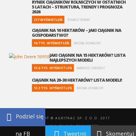
RYNEK CIĄGNIKÓW ROLNICZYCH W OSTATNICH
5 LATACH – STRUKTURA, TRENDY I PROGNOZA
2026
217 WYŚWIETLEŃ
TOMASZ RYBAK
CIĄGNIK NA 10 HEKTARÓW – JAKI CIĄGNIK NA
GOSPODARSTWO?
16 TYS. WYŚWIETLEŃ
MICHAŁ KOWALSKI
JAKI CIĄGNIK NA 15 HEKTARÓW? LISTA
NAJLEPSZYCH MODELI
13.6 TYS. WYŚWIETLEŃ
MARIUSZ CHROBOT
CIĄGNIK NA 20-30 HEKTARÓW? LISTA MODELI!
13.2 TYS. WYŚWIETLEŃ
MICHAŁ KOWALSKI
Podziel się
COPYRIGHT © AGRITRAC SP. Z O.O. 2017
REGULAMIN
POLITYKA PRYWATNOŚCI
na FB
Tweetnij
Skomentuj