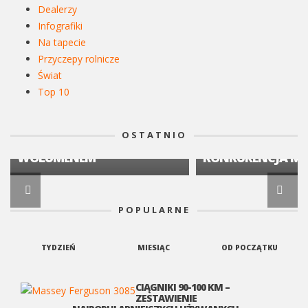
Dealerzy
Infografiki
Na tapecie
Przyczepy rolnicze
Świat
CIĄGNIKI ROLNICZE
Top 10
RANKING CIĄGNIKÓW
CIĄGNIKI ROLNICZE
KWIECIEŃ 2026: JOHN DEERE
RYNEK CIĄGNIKÓW
LIDEREM RYNKU, SEGMENT
KWARTAŁ 2026: S
OSTATNIO
50–75 KM Z NAJWIĘKSZYM
16,19 % I ROSNĄC
WOLUMENEM
KONKURENCJA MA
POPULARNE
TYDZIEŃ
MIESIĄC
OD POCZĄTKU
CIĄGNIKI 90-100 KM –
ZESTAWIENIE