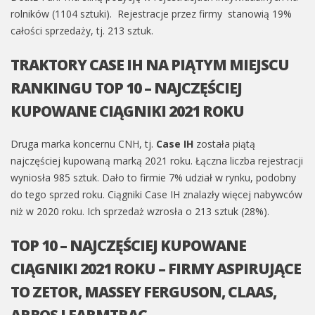
rolników (1104 sztuki). Rejestracje przez firmy stanowią 19%
całości sprzedaży, tj. 213 sztuk.
TRAKTORY CASE IH NA PIĄTYM MIEJSCU
RANKINGU TOP 10 – NAJCZĘŚCIEJ
KUPOWANE CIĄGNIKI 2021 ROKU
Druga marka koncernu CNH, tj.
Case IH
została piątą
najczęściej kupowaną marką 2021 roku. Łączna liczba rejestracji
wyniosła 985 sztuk. Dało to firmie 7% udział w rynku, podobny
do tego sprzed roku. Ciągniki Case IH znalazły więcej nabywców
niż w 2020 roku. Ich sprzedaż wzrosła o 213 sztuk (28%).
TOP 10 – NAJCZĘŚCIEJ KUPOWANE
CIĄGNIKI 2021 ROKU – FIRMY ASPIRUJĄCE
TO ZETOR, MASSEY FERGUSON, CLAAS,
ARBOS I FARMTRAC