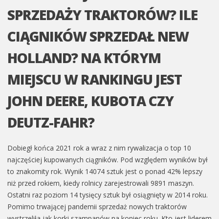
SPRZEDAŻY TRAKTORÓW? ILE
CIĄGNIKÓW SPRZEDAŁ NEW
HOLLAND? NA KTÓRYM
MIEJSCU W RANKINGU JEST
JOHN DEERE, KUBOTA CZY
DEUTZ-FAHR?
Dobiegł końca 2021 rok a wraz z nim rywalizacja o top 10
najczęściej kupowanych ciągników. Pod względem wyników był
to znakomity rok. Wynik 14074 sztuk jest o ponad 42% lepszy
niż przed rokiem, kiedy rolnicy zarejestrowali 9891 maszyn.
Ostatni raz poziom 14 tysięcy sztuk był osiągnięty w 2014 roku.
Pomimo trwającej pandemii sprzedaż nowych traktorów
wystrzeliła jak korki szampanów na koniec roku. Kto jest liderem