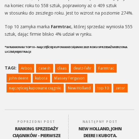
na koniec roku to 558 sztuk, poprawiony aż o 409 sztuk
w stosunku do zeszłego roku. Jest to wzrost na poziomie 274%.
Top 10 zamyka marka
Farmtrac
, której sprzedaż wyniosła 555
sztuk, dając firmie blisko 4% udział w rynku.
* W RANKINGU TOP 10 – NAJCZĘŚCIEJ KUPOWANE CIĄGNIKI 2021 ROKU SPRZEDAŻ MIERZONA
LICZBĄ REJESTRACJI
TAGI:
Arbos
case ih
claas
deutz-fahr
Farmtrac
john deere
kubota
Massey Ferguson
najczęściej kupowane ciągniki
New Holland
top 10
zetor
POPRZEDNI POST
NASTĘPNY POST
RANKING SPRZEDAŻY
NEW HOLLAND, JOHN
CIĄGNIKÓW - PIERWSZE
DEERE I KUBOTA.