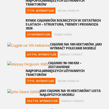
NAJPOPULARNIEJSZYCH UŻYWANYCH
TRAKTORÓW
7 TYS. WYŚWIETLEŃ
MICHAŁ KOWALSKI
RYNEK CIĄGNIKÓW ROLNICZYCH W OSTATNICH
5 LATACH – STRUKTURA, TRENDY I PROGNOZA
2026
217 WYŚWIETLEŃ
TOMASZ RYBAK
CIĄGNIK NA 100 HEKTARÓW. JAKI
WYBRAĆ? POLECANE MODELE
6.9 TYS. WYŚWIETLEŃ
MARIUSZ CHROBOT
CIĄGNIKI 90-100 KM –
ZESTAWIENIE
NAJPOPULARNIEJSZYCH UŻYWANYCH
TRAKTORÓW
7 TYS. WYŚWIETLEŃ
MICHAŁ KOWALSKI
JAKI CIĄGNIK NA 15 HEKTARÓW? LISTA
NAJLEPSZYCH MODELI
13.6 TYS. WYŚWIETLEŃ
MARIUSZ CHROBOT