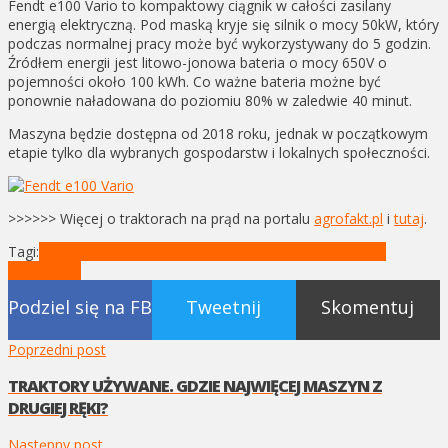
Fendt e100 Vario to kompaktowy ciągnik w całości zasilany
energią elektryczną. Pod maską kryje się silnik o mocy 50kW, który
podczas normalnej pracy może być wykorzystywany do 5 godzin.
Źródłem energii jest litowo-jonowa bateria o mocy 650V o
pojemności około 100 kWh. Co ważne bateria możne być
ponownie naładowana do poziomiu 80% w zaledwie 40 minut.
Maszyna będzie dostępna od 2018 roku, jednak w początkowym
etapie tylko dla wybranych gospodarstw i lokalnych społeczności.
>>>>>> Więcej o traktorach na prąd na portalu
agrofakt.pl
i
tutaj
.
Tagi:
AgriTechnika
Fendt
Fendt e100 Vario
innowacje
traktory
elektryczne
Podziel się na FB
Tweetnij
Skomentuj
Poprzedni post
TRAKTORY UŻYWANE. GDZIE NAJWIĘCEJ MASZYN Z
DRUGIEJ RĘKI?
Następny post