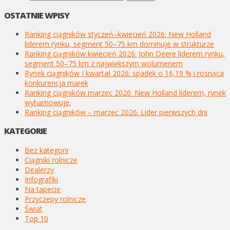
OSTATNIE WPISY
Ranking ciągników styczeń–kwiecień 2026: New Holland
liderem rynku, segment 50–75 km dominuje w strukturze
Ranking ciągników kwiecień 2026: John Deere liderem rynku,
segment 50–75 km z największym wolumenem
Rynek ciągników I kwartał 2026: spadek o 16,19 % i rosnąca
konkurencja marek
Ranking ciągników marzec 2026: New Holland liderem, rynek
wyhamowuje.
Ranking ciągników – marzec 2026. Lider pierwszych dni
KATEGORIE
Bez kategorii
Ciągniki rolnicze
Dealerzy
Infografiki
Na tapecie
Przyczepy rolnicze
Świat
Top 10