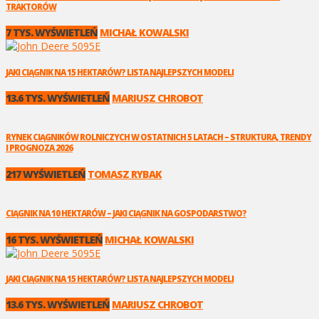
TRAKTORÓW
7 TYS. WYŚWIETLEŃ
MICHAŁ KOWALSKI
JAKI CIĄGNIK NA 15 HEKTARÓW? LISTA NAJLEPSZYCH MODELI
13.6 TYS. WYŚWIETLEŃ
MARIUSZ CHROBOT
RYNEK CIĄGNIKÓW ROLNICZYCH W OSTATNICH 5 LATACH – STRUKTURA, TRENDY
I PROGNOZA 2026
217 WYŚWIETLEŃ
TOMASZ RYBAK
CIĄGNIK NA 10 HEKTARÓW – JAKI CIĄGNIK NA GOSPODARSTWO?
16 TYS. WYŚWIETLEŃ
MICHAŁ KOWALSKI
JAKI CIĄGNIK NA 15 HEKTARÓW? LISTA NAJLEPSZYCH MODELI
13.6 TYS. WYŚWIETLEŃ
MARIUSZ CHROBOT