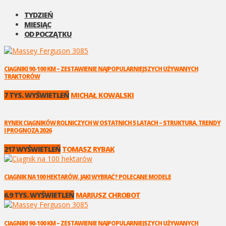
TYDZIEŃ
MIESIĄC
OD POCZĄTKU
CIĄGNIKI 90-100 KM – ZESTAWIENIE NAJPOPULARNIEJSZYCH UŻYWANYCH
TRAKTORÓW
7 TYS. WYŚWIETLEŃ
MICHAŁ KOWALSKI
RYNEK CIĄGNIKÓW ROLNICZYCH W OSTATNICH 5 LATACH – STRUKTURA, TRENDY
I PROGNOZA 2026
217 WYŚWIETLEŃ
TOMASZ RYBAK
CIĄGNIK NA 100 HEKTARÓW. JAKI WYBRAĆ? POLECANE MODELE
6.9 TYS. WYŚWIETLEŃ
MARIUSZ CHROBOT
CIĄGNIKI 90-100 KM – ZESTAWIENIE NAJPOPULARNIEJSZYCH UŻYWANYCH