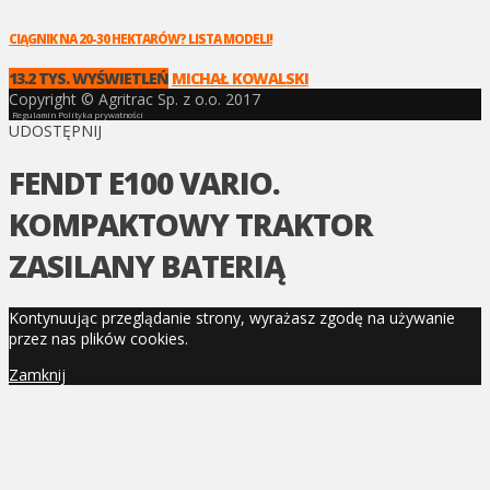
CIĄGNIK NA 20-30 HEKTARÓW? LISTA MODELI!
13.2 TYS. WYŚWIETLEŃ
MICHAŁ KOWALSKI
Copyright © Agritrac Sp. z o.o. 2017
Regulamin
Polityka prywatności
UDOSTĘPNIJ
FENDT E100 VARIO.
KOMPAKTOWY TRAKTOR
ZASILANY BATERIĄ
Kontynuując przeglądanie strony, wyrażasz zgodę na używanie
przez nas plików cookies.
Zamknij