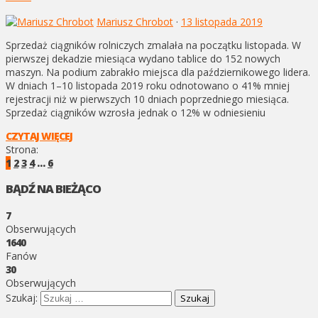
Mariusz Chrobot
·
13 listopada 2019
Sprzedaż ciągników rolniczych zmalała na początku listopada. W
pierwszej dekadzie miesiąca wydano tablice do 152 nowych
maszyn. Na podium zabrakło miejsca dla październikowego lidera.
W dniach 1–10 listopada 2019 roku odnotowano o 41% mniej
rejestracji niż w pierwszych 10 dniach poprzedniego miesiąca.
Sprzedaż ciągników wzrosła jednak o 12% w odniesieniu
CZYTAJ WIĘCEJ
Strona:
1
2
3
4
…
6
BĄDŹ NA BIEŻĄCO
7
Obserwujących
1640
Fanów
30
Obserwujących
Szukaj: