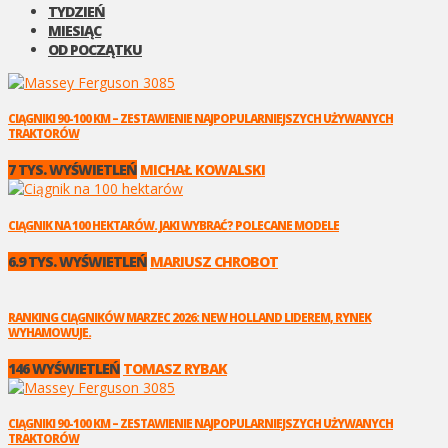
TYDZIEŃ
MIESIĄC
OD POCZĄTKU
CIĄGNIKI 90-100 KM – ZESTAWIENIE NAJPOPULARNIEJSZYCH UŻYWANYCH
TRAKTORÓW
7 TYS. WYŚWIETLEŃ
MICHAŁ KOWALSKI
CIĄGNIK NA 100 HEKTARÓW. JAKI WYBRAĆ? POLECANE MODELE
6.9 TYS. WYŚWIETLEŃ
MARIUSZ CHROBOT
RANKING CIĄGNIKÓW MARZEC 2026: NEW HOLLAND LIDEREM, RYNEK
WYHAMOWUJE.
146 WYŚWIETLEŃ
TOMASZ RYBAK
CIĄGNIKI 90-100 KM – ZESTAWIENIE NAJPOPULARNIEJSZYCH UŻYWANYCH
TRAKTORÓW