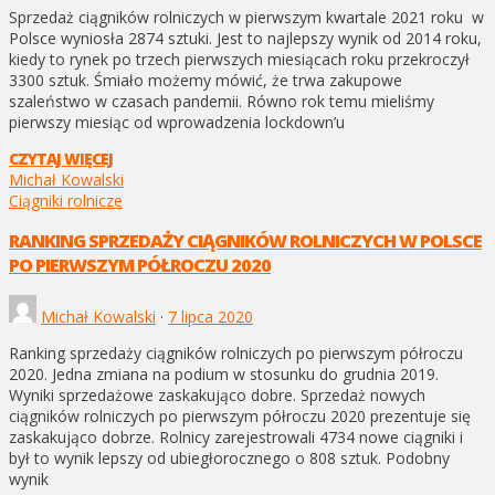
Sprzedaż ciągników rolniczych w pierwszym kwartale 2021 roku w
Polsce wyniosła 2874 sztuki. Jest to najlepszy wynik od 2014 roku,
kiedy to rynek po trzech pierwszych miesiącach roku przekroczył
3300 sztuk. Śmiało możemy mówić, że trwa zakupowe
szaleństwo w czasach pandemii. Równo rok temu mieliśmy
pierwszy miesiąc od wprowadzenia lockdown’u
CZYTAJ WIĘCEJ
Michał Kowalski
Ciągniki rolnicze
RANKING SPRZEDAŻY CIĄGNIKÓW ROLNICZYCH W POLSCE
PO PIERWSZYM PÓŁROCZU 2020
Michał Kowalski
·
7 lipca 2020
Ranking sprzedaży ciągników rolniczych po pierwszym półroczu
2020. Jedna zmiana na podium w stosunku do grudnia 2019.
Wyniki sprzedażowe zaskakująco dobre. Sprzedaż nowych
ciągników rolniczych po pierwszym półroczu 2020 prezentuje się
zaskakująco dobrze. Rolnicy zarejestrowali 4734 nowe ciągniki i
był to wynik lepszy od ubiegłorocznego o 808 sztuk. Podobny
wynik