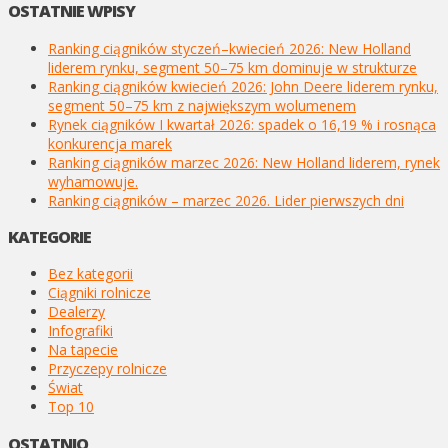
OSTATNIE WPISY
Ranking ciągników styczeń–kwiecień 2026: New Holland
liderem rynku, segment 50–75 km dominuje w strukturze
Ranking ciągników kwiecień 2026: John Deere liderem rynku,
segment 50–75 km z największym wolumenem
Rynek ciągników I kwartał 2026: spadek o 16,19 % i rosnąca
konkurencja marek
Ranking ciągników marzec 2026: New Holland liderem, rynek
wyhamowuje.
Ranking ciągników – marzec 2026. Lider pierwszych dni
KATEGORIE
Bez kategorii
Ciągniki rolnicze
Dealerzy
Infografiki
Na tapecie
Przyczepy rolnicze
Świat
Top 10
OSTATNIO