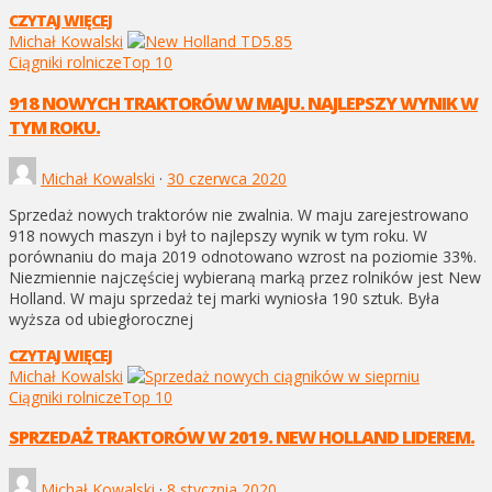
CZYTAJ WIĘCEJ
Michał Kowalski
Ciągniki rolnicze
Top 10
918 NOWYCH TRAKTORÓW W MAJU. NAJLEPSZY WYNIK W
TYM ROKU.
Michał Kowalski
·
30 czerwca 2020
Sprzedaż nowych traktorów nie zwalnia. W maju zarejestrowano
918 nowych maszyn i był to najlepszy wynik w tym roku. W
porównaniu do maja 2019 odnotowano wzrost na poziomie 33%.
Niezmiennie najczęściej wybieraną marką przez rolników jest New
Holland. W maju sprzedaż tej marki wyniosła 190 sztuk. Była
wyższa od ubiegłorocznej
CZYTAJ WIĘCEJ
Michał Kowalski
Ciągniki rolnicze
Top 10
SPRZEDAŻ TRAKTORÓW W 2019. NEW HOLLAND LIDEREM.
Michał Kowalski
·
8 stycznia 2020