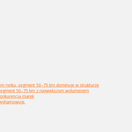
rem rynku, segment 50–75 km dominuje w strukturze
u, segment 50–75 km z największym wolumenem
 konkurencja marek
k wyhamowuje.