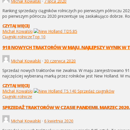
Michał Kowalski
·
7 lipca 2020
Ranking sprzedaży ciągników rolniczych po pierwszym półroczu 20
po pierwszym półroczu 2020 prezentuje się zaskakująco dobrze. Roln
CZYTAJ WIĘCEJ
Michał Kowalski
Ciągniki rolnicze
Top 10
918 NOWYCH TRAKTORÓW W MAJU. NAJLEPSZY WYNIK W T
Michał Kowalski
·
30 czerwca 2020
Sprzedaż nowych traktorów nie zwalnia. W maju zarejestrowano 9
najczęściej wybieraną marką przez rolników jest New Holland. W ma
CZYTAJ WIĘCEJ
Michał Kowalski
Ciągniki rolnicze
SPRZEDAŻ TRAKTORÓW W CZASIE PANDEMII. MARZEC 2020.
Michał Kowalski
·
6 kwietnia 2020