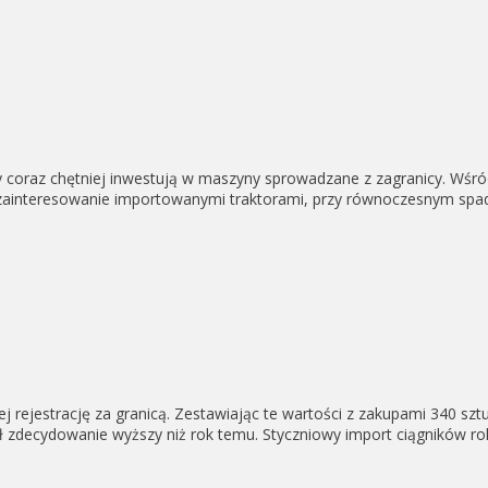
nicy coraz chętniej inwestują w maszyny sprowadzane z zagranicy. W
 zainteresowanie importowanymi traktorami, przy równoczesnym spad
j rejestrację za granicą. Zestawiając te wartości z zakupami 340 szt
był zdecydowanie wyższy niż rok temu. Styczniowy import ciągników r