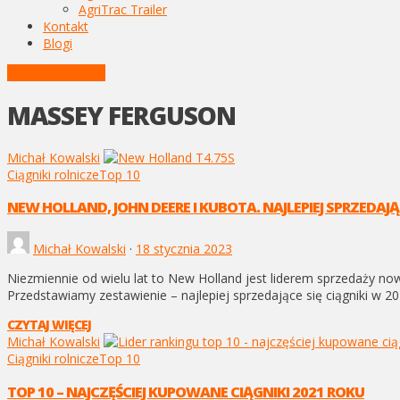
AgriTrac Trailer
Kontakt
Blogi
POSTY Z TAGIEM
MASSEY FERGUSON
Michał Kowalski
Ciągniki rolnicze
Top 10
NEW HOLLAND, JOHN DEERE I KUBOTA. NAJLEPIEJ SPRZEDAJĄC
Michał Kowalski
·
18 stycznia 2023
Niezmiennie od wielu lat to New Holland jest liderem sprzedaży no
Przedstawiamy zestawienie – najlepiej sprzedające się ciągniki w 20
CZYTAJ WIĘCEJ
Michał Kowalski
Ciągniki rolnicze
Top 10
TOP 10 – NAJCZĘŚCIEJ KUPOWANE CIĄGNIKI 2021 ROKU