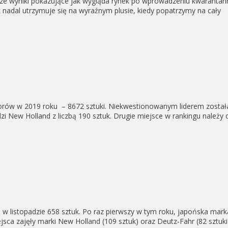
ze wyniki pokazujące jak wygląda rynek po wprowadzeniu kwarantanny
k nadal utrzymuje się na wyraźnym plusie, kiedy popatrzymy na cały
ktorów w 2019 roku – 8672 sztuki. Niekwestionowanym liderem zosta
zi New Holland z liczbą 190 sztuk. Drugie miejsce w rankingu należy
ła w listopadzie 658 sztuk. Po raz pierwszy w tym roku, japońska ma
ca zajęły marki New Holland (109 sztuk) oraz Deutz-Fahr (82 sztuki