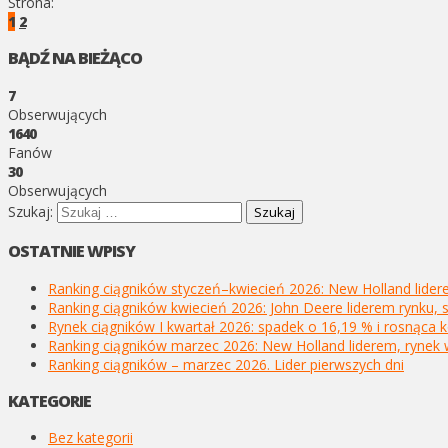
Strona:
1
2
BĄDŹ NA BIEŻĄCO
7
Obserwujących
1640
Fanów
30
Obserwujących
Szukaj:
OSTATNIE WPISY
Ranking ciągników styczeń–kwiecień 2026: New Holland lide
Ranking ciągników kwiecień 2026: John Deere liderem rynk
Rynek ciągników I kwartał 2026: spadek o 16,19 % i rosnąca
Ranking ciągników marzec 2026: New Holland liderem, ryne
Ranking ciągników – marzec 2026. Lider pierwszych dni
KATEGORIE
Bez kategorii