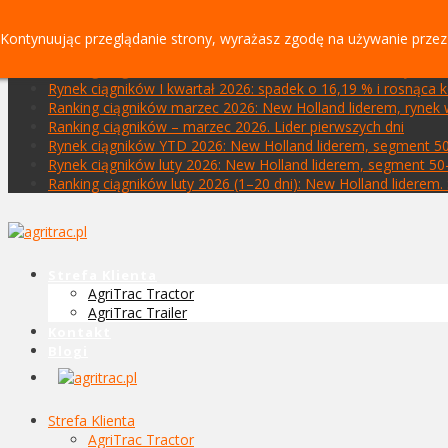
NOWE
Kontynuując przeglądanie strony, wyrażasz zgodę na używanie przez
Ranking ciągników styczeń–kwiecień 2026: New Holland lide
Ranking ciągników kwiecień 2026: John Deere liderem rynk
Rynek ciągników I kwartał 2026: spadek o 16,19 % i rosnąca
Ranking ciągników marzec 2026: New Holland liderem, ryne
Ranking ciągników – marzec 2026. Lider pierwszych dni
Rynek ciągników YTD 2026: New Holland liderem, segment 5
Rynek ciągników luty 2026: New Holland liderem, segment 50
Ranking ciągników luty 2026 (1–20 dni): New Holland lidere
Strefa Klienta
AgriTrac Tractor
AgriTrac Trailer
Kontakt
Blogi
Strefa Klienta
AgriTrac Tractor