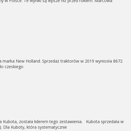
 w Polsce. Te wyniki są lepsze niż przed rokiem. Marcowa
ła marka New Holland. Sprzedaż traktorów w 2019 wyniosła 8672
 do czeskiego
rka Kubota, została liderem tego zestawienia. Kubota sprzedała w
). Dla Kuboty, która systematycznie