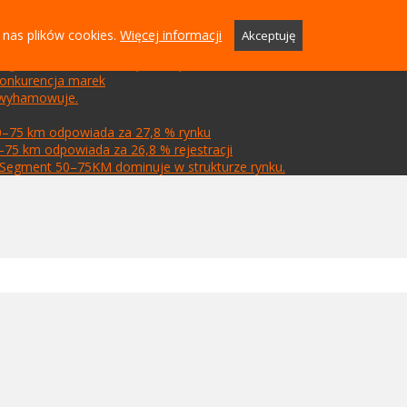
 nas plików cookies.
Więcej informacji
Akceptuję
rem rynku, segment 50–75 km dominuje w strukturze
u, segment 50–75 km z największym wolumenem
 konkurencja marek
k wyhamowuje.
0–75 km odpowiada za 27,8 % rynku
–75 km odpowiada za 26,8 % rejestracji
m. Segment 50–75KM dominuje w strukturze rynku.