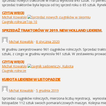
Sprzedaż nowych traktorów w marcu wyniosła 845 sztuk. To pierws
sprzedaż traktorów była lepsza od tej sprzed roku o 65 sztuk. Ryne
CZYTAJ WIĘCEJ
Michał Kowalski
Ciągniki rolnicze
Top 10
SPRZEDAŻ TRAKTORÓW W 2019. NEW HOLLAND LIDEREM.
Michał Kowalski
·
8 stycznia 2020
W grudniu zarejestrowano 961 ciągników rolniczych. Sprzedaż tra
sztuki, z czego w grudniu wyniosła 961 sztuk. W zestawieniu prowad
CZYTAJ WIĘCEJ
Michał Kowalski
Ciągniki rolnicze
KUBOTA LIDEREM W LISTOPADZIE
Michał Kowalski
·
5 grudnia 2019
Sprzedaż ciągników rolniczych, mierzona liczbą rejestracji, wynios
listopadzie 112 sztuk swoich pomarańczowych maszyn. Kolejna miejs